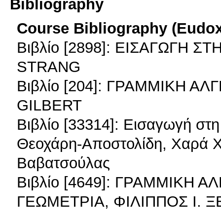
Bibliography
Course Bibliography (Eudo
Βιβλίο [2898]: ΕΙΣΑΓΩΓΗ 
STRANG
Βιβλίο [204]: ΓΡΑΜΜΙΚΗ 
GILBERT
Βιβλίο [33314]: Εισαγωγή 
Θεοχάρη-Αποστολίδη, Χαρά 
Βαβατσούλας
Βιβλίο [4649]: ΓΡΑΜΜΙΚΗ 
ΓΕΩΜΕΤΡΙΑ, ΦΙΛΙΠΠΟΣ Ι. Ξ