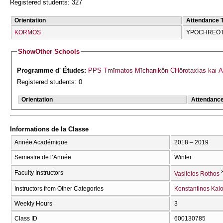
Registered students: 327
Orientation
Attendance 
KORMOS
YPOCΗREŌT
Show
Other Schools
Programme d' Études:
PPS Tmīmatos Mīchanikṓn CΗōrotaxías kai An
Registered students: 0
Orientation
Attendanc
Informations de la Classe
Année Académique
2018 – 2019
Semestre de l’Année
Winter
Faculty Instructors
Vasileios Rothos
Instructors from Other Categories
Konstantinos Kalo
Weekly Hours
3
Class ID
600130785