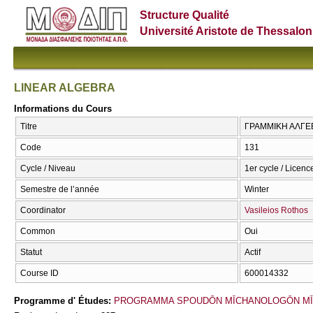
Structure Qualité
Université Aristote de Thessalon
LINEAR ALGEBRA
Informations du Cours
Titre
ΓΡΑΜΜΙΚΗ ΑΛΓΕΒ
Code
131
Cycle / Niveau
1er cycle / Licenc
Semestre de l’année
Winter
Coordinator
Vasileios Rothos
Common
Oui
Statut
Actif
Course ID
600014332
Programme d' Études:
PROGRAMMA SPOUDŌN MĪCΗANOLOGŌN MĪ