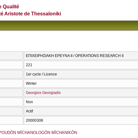
e Qualité
té Aristote de Thessaloniki
ΕΠΙΧΕΙΡΗΣΙΑΚΗ ΕΡΕΥΝΑ ΙΙ / OPERATIONS RESEARCH II
221
1er cycle / Licence
Winter
Georgios Georgiadis
Non
Actif
20000308
POUDŌN MĪCΗANOLOGŌN MĪCΗANIKŌN