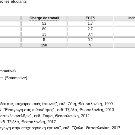
c les étudiants
Charge de travail
ECTS
Indi
52
1.7
80
2.7
13
0.4
5
0.2
150
5
mmative)
mes
(Sommative)
οδοι στις επιχειρησιακές έρευνες", εκδ. Ζήτη, Θεσσαλονίκη, 1999.
Ν. "Εισαγωγή στις πιθανότητες", εκδ. Τζιόλα, Θεσσαλονίκη, 2010.
αστικές ανελίξεις", εκδ. Σοφία, Θεσσαλονίκη, 2012.
εκδ. Τζιόλα, Θεσσαλονίκη, 2017.
Εισαγωγή στην επιχειρησιακή έρευνα", εκδ. Τζιόλα, Θεσσαλονίκη, 2017.