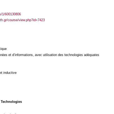
ass/1/600130806
auth.gr/course/view.php?id=7423
tique
ées et d’informations, avec utilisation des technologies adéquates
et inductive
 Technologies