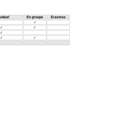
viduel
En groupe
Erasmus
✓
✓
✓
✓
✓
✓