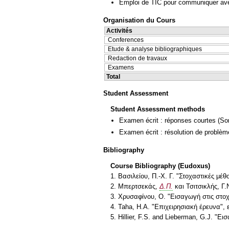
Emploi de TIC pour communiquer ave
Organisation du Cours
Activités
Conferences
Etude & analyse bibliographiques
Redaction de travaux
Examens
Total
Student Assessment
Student Assessment methods
Examen écrit : réponses courtes
(So
Examen écrit : résolution de problè
Bibliography
Course Bibliography (Eudoxus)
1. Βασιλείου, Π.-Χ. Γ. "Στοχαστικές μέθ
2. Μπερτσεκάς,
Δ.Π.
και Τσιτσικλής, Γ.
3. Χρυσαφίνου, Ο. "Εισαγωγή στις στοχ
4. Taha, H.A. "Επιχειρησιακή έρευνα", 
5. Hillier, F.S. and Lieberman, G.J. "