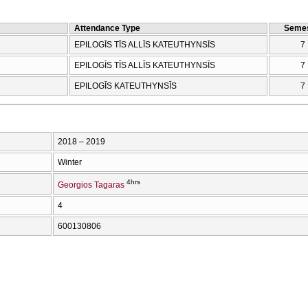
Attendance Type
Semes
EPILOGĪS TĪS ALLĪS KATEUTHYNSĪS
7
EPILOGĪS TĪS ALLĪS KATEUTHYNSĪS
7
EPILOGĪS KATEUTHYNSĪS
7
2018 – 2019
Winter
4hrs
Georgios Tagaras
4
600130806