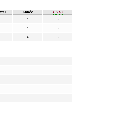
ter
Année
ECTS
4
5
4
5
4
5