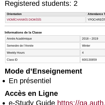
Registered students: 2
Orientation
Attendance 
VIOMĪCΗANIKĪS DIOIKĪSĪS
YPOCΗREŌT
Informations de la Classe
Année Académique
2018 – 2019
Semestre de l’Année
Winter
Weekly Hours
4
Class ID
600130859
Mode d’Enseignement
En présentiel
Accès en Ligne
e-Study Guide
https://qa.aut