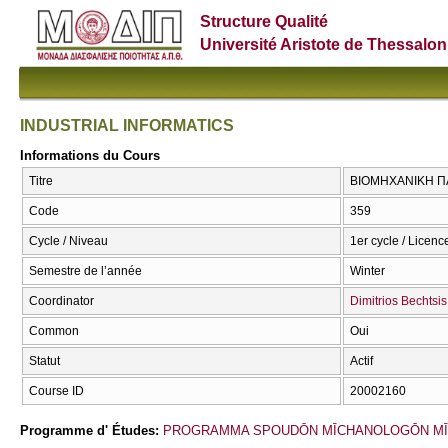
Structure Qualité
Université Aristote de Thessalon
INDUSTRIAL INFORMATICS
Informations du Cours
Titre
ΒΙΟΜΗΧΑΝΙΚΗ Π
Code
359
Cycle / Niveau
1er cycle / Licenc
Semestre de l’année
Winter
Coordinator
Dimitrios Bechtsis
Common
Oui
Statut
Actif
Course ID
20002160
Programme d' Études:
PROGRAMMA SPOUDŌN MĪCΗANOLOGŌN MĪ