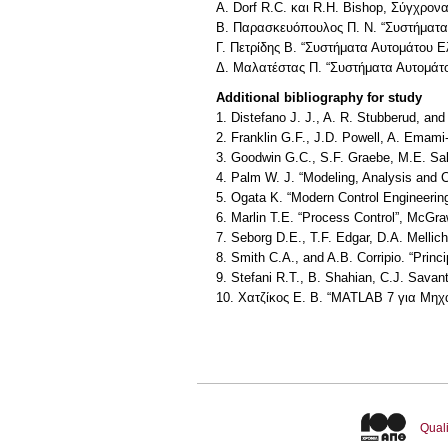
Α. Dorf R.C. και R.H. Bishop, Σύγχρο
Β. Παρασκευόπουλος Π. Ν. “Συστήματα
Γ. Πετρίδης Β. “Συστήματα Αυτομάτου Ε
Δ. Μαλατέστας Π. “Συστήματα Αυτομάτο
Additional bibliography for study
1. Distefano J. J., A. R. Stubberud, a
2. Franklin G.F., J.D. Powell, A. Emami
3. Goodwin G.C., S.F. Graebe, M.E. Sal
4. Palm W. J. “Modeling, Analysis and 
5. Ogata K. “Modern Control Engineering
6. Marlin T.E. “Process Control”, McGraw
7. Seborg D.E., T.F. Edgar, D.A. Melli
8. Smith C.A., and A.B. Corripio. “Princ
9. Stefani R.T., B. Shahian, C.J. Savan
10. Χατζίκος Ε. Β. “MATLAB 7 για Μηχα
Quali