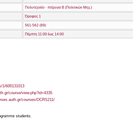
Πολυτεχνείο - πτέρυγα Β (Πολιτικών Μηχ.)
Όροφος 1
561-562 (89)
Πέμπτη 11:00 έως 14:00
ass/1/600131013
auth.gr/course/view.php?id=4335
urses.auth.gr/courses/OCRS211/
rogramme students.