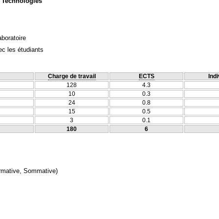
 Technologies
aboratoire
c les étudiants
Charge de travail
ECTS
Indi
128
4.3
10
0.3
24
0.8
15
0.5
3
0.1
180
6
rmative, Sommative)