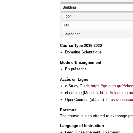
Building
Floor
Hall
Calendrier
Course Type 2016-2020
Domaine Scientifique
Mode d’Enseignement
En présentiel
Accès en Ligne
e-Study Guide
https://qa.auth.gr/fr/cl
eLearning (Moodle):
https://elearning.
OpenCourses (eClass):
https://openco
Erasmus
The course is also offered to exchange p
Language of Instruction
Grec
(Enseignement, Examens)