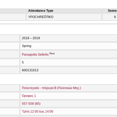
Attendance Type
Semes
YPOCΗREŌTIKO
6
2018 – 2019
Spring
5hrs
Panagiotis Seferlis
5
600131013
Πολυτεχνείο - πτέρυγα Β (Πολιτικών Μηχ.)
Όροφος 1
557-558 (85)
Τρίτη 12:00 έως 14:00