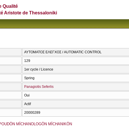
e Qualité
té Aristote de Thessaloniki
ΑΥΤΟΜΑΤΟΣ ΕΛΕΓΧΟΣ / AUTOMATIC CONTROL
129
1er cycle / Licence
Spring
Panagiotis Seferlis
Oui
Actif
20000289
POUDŌN MĪCΗANOLOGŌN MĪCΗANIKŌN