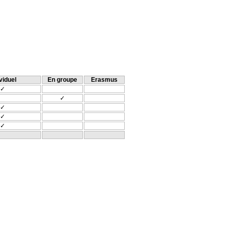
viduel
En groupe
Erasmus
✓
✓
✓
✓
✓