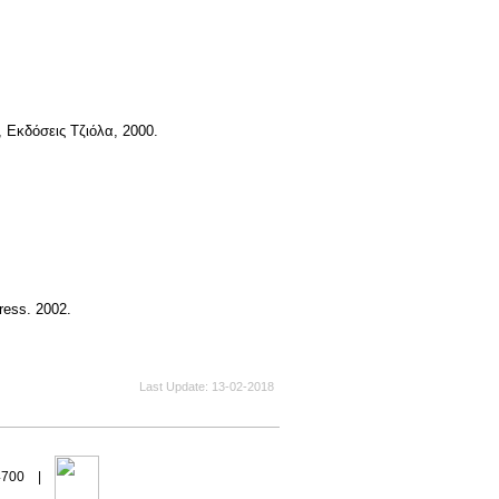
, Εκδόσεις Τζιόλα, 2000.
ress. 2002.
Last Update
13-02-2018
94700 |