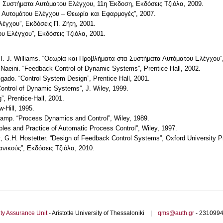
να Συστήματα Αυτόματου Ελέγχου, 11η Έκδοση, Εκδόσεις Τζιόλα, 2009.
 Αυτομάτου Ελέγχου – Θεωρία και Εφαρμογές”, 2007.
λέγχου”, Εκδόσεις Π. Ζήτη, 2001.
υ Ελέγχου”, Εκδόσεις Τζιόλα, 2001.
nd I. J. Williams. “Θεωρία και Προβλήματα στα Συστήματα Αυτόματου Ελέγχου”
-Naeini. “Feedback Control of Dynamic Systems”, Prentice Hall, 2002.
gado. “Control System Design”, Prentice Hall, 2001.
Control of Dynamic Systems”, J. Wiley, 1999.
”, Prentice-Hall, 2001.
-Hill, 1995.
champ. “Process Dynamics and Control”, Wiley, 1989.
iples and Practice of Automatic Process Control”, Wiley, 1997.
t, G.H. Hostetter. “Design of Feedback Control Systems”, Oxford University P
νικούς”, Εκδόσεις Τζιόλα, 2010.
ty Assurance Unit
- Aristotle University of Thessaloniki |
qms@auth.gr
- 23109