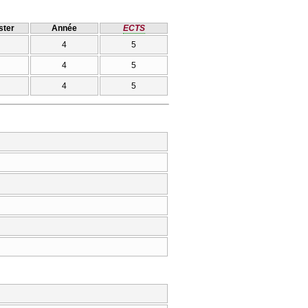
ter
Année
ECTS
4
5
4
5
4
5