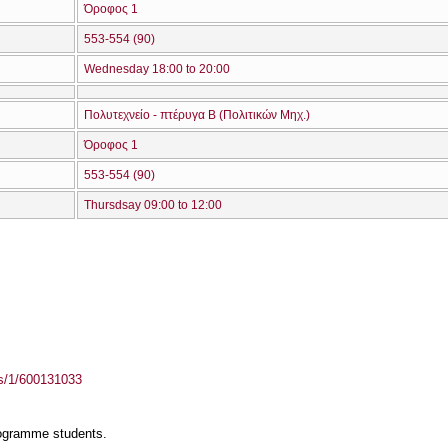
Όροφος 1
553-554 (90)
Wednesday 18:00 to 20:00
Πολυτεχνείο - πτέρυγα Β (Πολιτικών Μηχ.)
Όροφος 1
553-554 (90)
Thursdsay 09:00 to 12:00
ass/1/600131033
rogramme students.