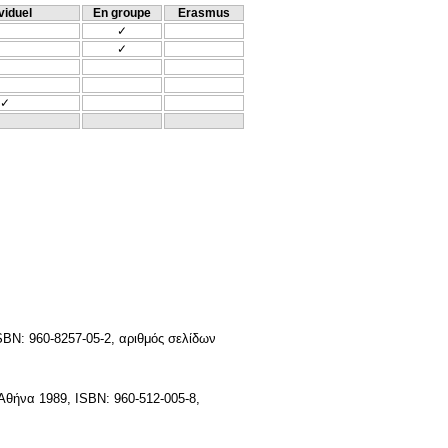
viduel
En groupe
Erasmus
✓
✓
✓
N: 960-8257-05-2, αριθμός σελίδων
θήνα 1989, ISBN: 960-512-005-8,