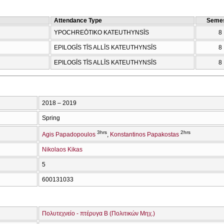
Attendance Type
Semes
YPOCΗREŌTIKO KATEUTHYNSĪS
8
EPILOGĪS TĪS ALLĪS KATEUTHYNSĪS
8
EPILOGĪS TĪS ALLĪS KATEUTHYNSĪS
8
2018 – 2019
Spring
3hrs
2hrs
Agis Papadopoulos
Konstantinos Papakostas
Nikolaos Kikas
5
600131033
Πολυτεχνείο - πτέρυγα Β (Πολιτικών Μηχ.)