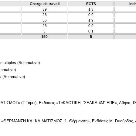
Charge de travail
ECTS
Indi
39
1.3
26
0.9
56
1.9
26
0.9
3
0.1
150
5
 multiples
(Sommative)
mmative)
s
(Sommative)
ΤΙΣΜΟΣ» (2 Τόμοι), Εκδόσεις «ΤeΚΔΟΤΙΚΗ, “ΣΕΛΚΑ-4Μ” ΕΠΕ», Αθήνα, ISB
l «ΘΕΡΜΑΝΣΗ ΚΑΙ ΚΛΙΜΑΤΙΣΜΟΣ. 1. Θέρμανση», Εκδόσεις Μ. Γκιούρδας, Α