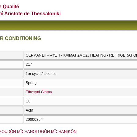
e Qualité
té Aristote de Thessaloniki
IR CONDITIONING
ΘΕΡΜΑΝΣΗ - ΨΥΞΗ - ΚΛΙΜΑΤΙΣΜΟΣ / HEATING - REFRIGERATIO
217
1er cycle / Licence
Spring
Effrosyni Giama
Oui
Actif
20000354
POUDŌN MĪCΗANOLOGŌN MĪCΗANIKŌN