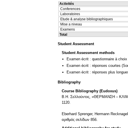
Activités
Conferences
Laboratoires
Etude & analyse bibliographiques
Mise a niveau
Examens
Total
Student Assessment
Student Assessment methods
Examen écrit : questionnaire à choix
Examen écrit : réponses courtes
(So
Examen écrit : réponses plus longue
Bibliography
Course Bibliography (Eudoxus)
Β.Η. Σελλούντος, «ΘΕΡΜΑΝΣΗ – ΚΛΙΜΑ
1120.
Eberhard Sprenger, Hermann Recknage
αριθμός σελίδων 856.