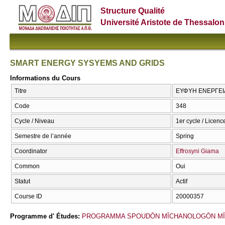
Structure Qualité
Université Aristote de Thessalon
SMART ENERGY SYSYEMS AND GRIDS
Informations du Cours
Titre
ΕΥΦΥΗ ΕΝΕΡΓΕΙΑ
Code
348
Cycle / Niveau
1er cycle / Licenc
Semestre de l’année
Spring
Coordinator
Effrosyni Giama
Common
Oui
Statut
Actif
Course ID
20000357
Programme d' Études:
PROGRAMMA SPOUDŌN MĪCΗANOLOGŌN MĪ