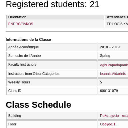
Registered students: 21
Orientation
Attendance 
ENERGEIAKOS
EPILOGĪS K
Informations de la Classe
Année Académique
2018 – 2019
Semestre de l’Année
Spring
Faculty Instructors
Agis Papadopoul
Instructors from Other Categories
Ioannis Aidarinis
Weekly Hours
5
Class ID
600131079
Class Schedule
Building
Πολυτεχνείο - πτέ
Floor
Όροφος 1