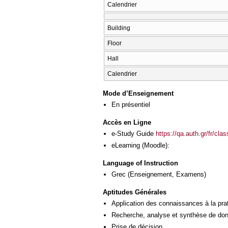
Calendrier
Building
Floor
Hall
Calendrier
Mode d’Enseignement
En présentiel
Accès en Ligne
e-Study Guide
https://qa.auth.gr/fr/cl
eLearning (Moodle):
Language of Instruction
Grec
(Enseignement, Examens)
Aptitudes Générales
Application des connaissances à la pra
Recherche, analyse et synthèse de donn
Prise de décision