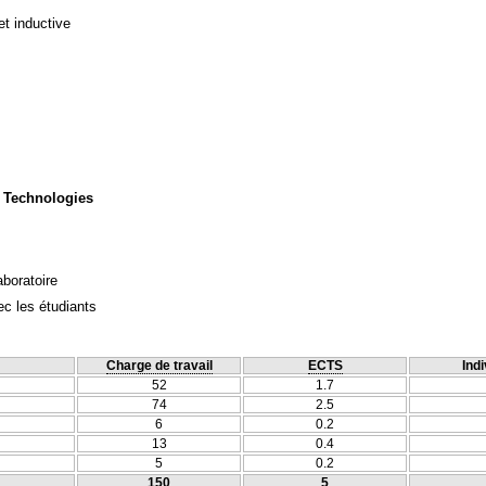
et inductive
 Technologies
aboratoire
c les étudiants
Charge de travail
ECTS
Indi
52
1.7
74
2.5
6
0.2
13
0.4
5
0.2
150
5