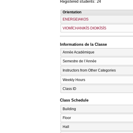
Registered students: 24
Orientation
ENERGEIAKOS
VIOMĪCΗANIKĪS DIOIKĪSĪS
Informations de la Classe
Année Académique
Semestre de l’Année
Instructors from Other Categories
Weekly Hours
Class ID
Class Schedule
Building
Floor
Hall