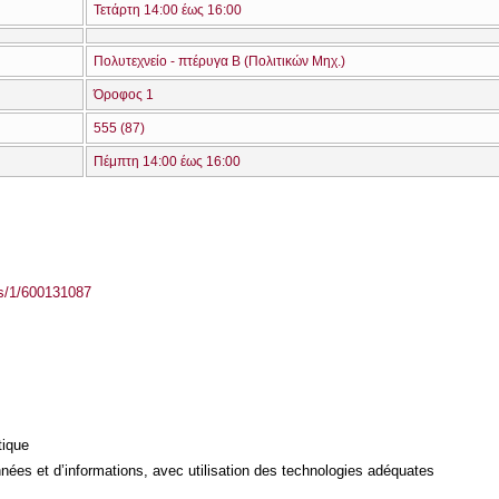
Τετάρτη 14:00 έως 16:00
Πολυτεχνείο - πτέρυγα Β (Πολιτικών Μηχ.)
Όροφος 1
555 (87)
Πέμπτη 14:00 έως 16:00
ass/1/600131087
tique
ées et d’informations, avec utilisation des technologies adéquates