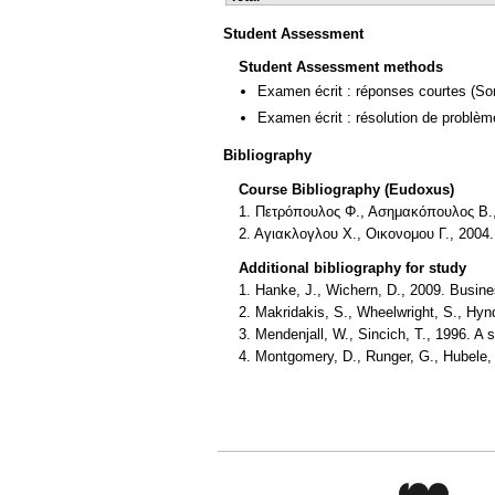
Student Assessment
Student Assessment methods
Examen écrit : réponses courtes
(So
Examen écrit : résolution de problè
Bibliography
Course Bibliography (Eudoxus)
1. Πετρόπουλος Φ., Ασημακόπουλος Β.,
2. Αγιακλογλου Χ., Οικονομου Γ., 20
Additional bibliography for study
1. Hanke, J., Wichern, D., 2009. Busine
2. Makridakis, S., Wheelwright, S., Hyn
3. Mendenjall, W., Sincich, T., 1996. A s
4. Montgomery, D., Runger, G., Hubele, 