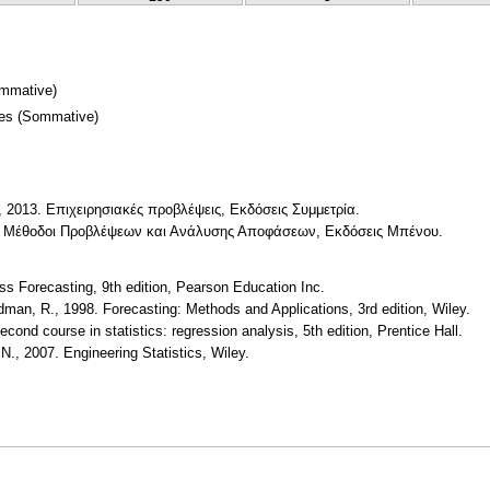
mmative)
mes
(Sommative)
 2013. Επιχειρησιακές προβλέψεις, Εκδόσεις Συμμετρία.
04. Μέθοδοι Προβλέψεων και Ανάλυσης Αποφάσεων, Εκδόσεις Μπένου.
ss Forecasting, 9th edition, Pearson Education Inc.
dman, R., 1998. Forecasting: Methods and Applications, 3rd edition, Wiley.
econd course in statistics: regression analysis, 5th edition, Prentice Hall.
N., 2007. Engineering Statistics, Wiley.