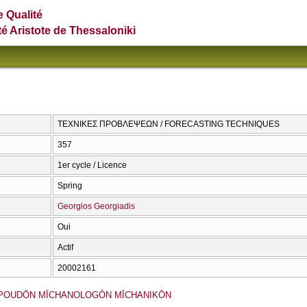
e Qualité
té Aristote de Thessaloniki
ΤΕΧΝΙΚΕΣ ΠΡΟΒΛΕΨΕΩΝ / FORECASTING TECHNIQUES
357
1er cycle / Licence
Spring
Georgios Georgiadis
Oui
Actif
20002161
POUDŌN MĪCΗANOLOGŌN MĪCΗANIKŌN