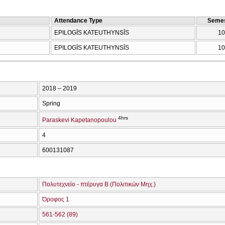
Attendance Type
Semes
EPILOGĪS KATEUTHYNSĪS
10
EPILOGĪS KATEUTHYNSĪS
10
2018 – 2019
Spring
4hrs
Paraskevi Kapetanopoulou
4
600131087
Πολυτεχνείο - πτέρυγα Β (Πολιτικών Μηχ.)
Όροφος 1
561-562 (89)