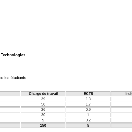
 Technologies
c les étudiants
Charge de travail
ECTS
Indi
39
1.3
50
1.7
26
0.9
30
1
5
0.2
150
5