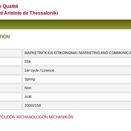
e Qualité
té Aristote de Thessaloniki
TION
ΜΑΡΚΕΤΙΝΓΚ ΚΑΙ ΕΠΙΚΟΙΝΩΝΙΑ / MARKETING AND COMMUNICA
358
1er cycle / Licence
Spring
Non
Actif
20002159
POUDŌN MĪCΗANOLOGŌN MĪCΗANIKŌN