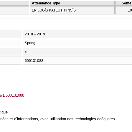
Attendance Type
Semes
EPILOGĪS KATEUTHYNSĪS
10
2018 – 2019
Spring
4
600131088
ass/1/600131088
tique
ées et d’informations, avec utilisation des technologies adéquates