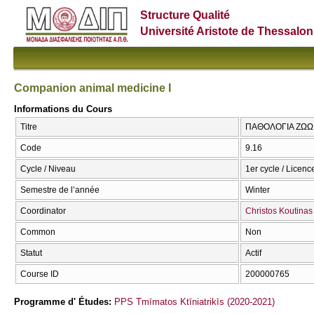
Structure Qualité
Université Aristote de Thessalon
Companion animal medicine I
Informations du Cours
Titre
ΠΑΘΟΛΟΓΙΑ ΖΩΩΝ 
Code
9.16
Cycle / Niveau
1er cycle / Licenc
Semestre de l’année
Winter
Coordinator
Christos Koutinas
Common
Non
Statut
Actif
Course ID
200000765
Programme d' Études:
PPS Tmīmatos Ktīniatrikīs (2020-2021)