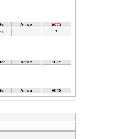
ter
Année
ECTS
pring
-
7
ter
Année
ECTS
ter
Année
ECTS