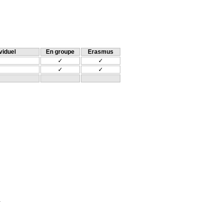
viduel
En groupe
Erasmus
✓
✓
✓
✓
.