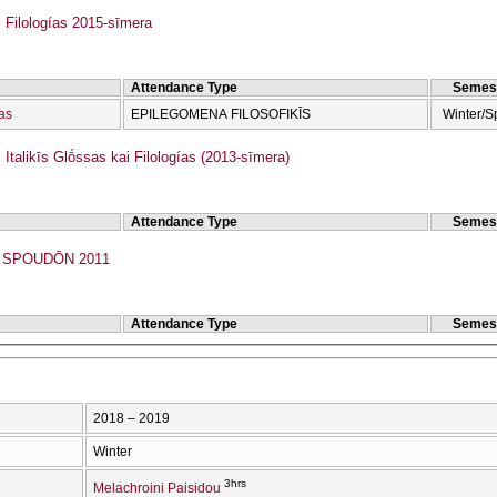
Filologías 2015-sīmera
Attendance Type
Semes
ías
EPILEGOMENA FILOSOFIKĪS
Winter/S
talikīs Glṓssas kai Filologías (2013-sīmera)
Attendance Type
Semes
SPOUDŌN 2011
Attendance Type
Semes
2018 – 2019
Winter
3hrs
Melachroini Paisidou