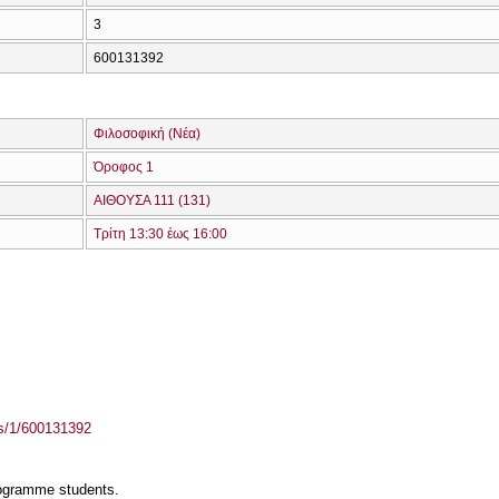
3
600131392
Φιλοσοφική (Νέα)
Όροφος 1
ΑΙΘΟΥΣΑ 111 (131)
Τρίτη 13:30 έως 16:00
ass/1/600131392
rogramme students.