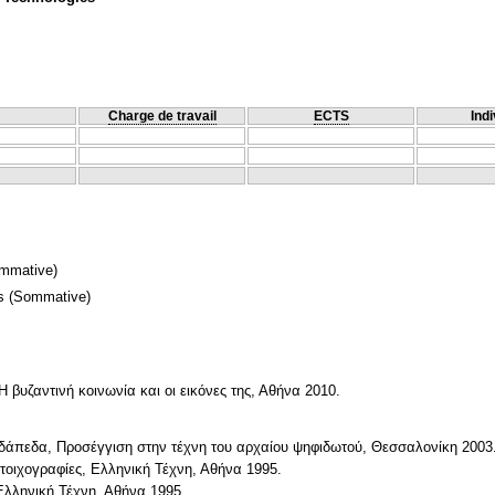
Charge de travail
ECTS
Indi
mmative)
s
(Sommative)
 βυζαντινή κοινωνία και οι εικόνες της, Αθήνα 2010.
άπεδα, Προσέγγιση στην τέχνη του αρχαίου ψηφιδωτού, Θεσσαλονίκη 2003
τοιχογραφίες, Ελληνική Τέχνη, Αθήνα 1995.
Ελληνική Τέχνη, Αθήνα 1995.