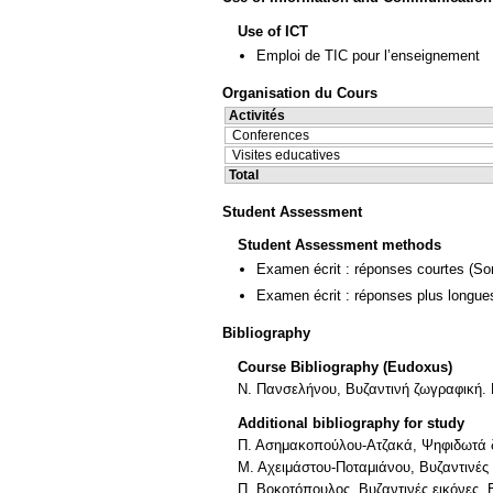
Use of ICT
Emploi de TIC pour l’enseignement
Organisation du Cours
Activités
Conferences
Visites educatives
Total
Student Assessment
Student Assessment methods
Examen écrit : réponses courtes
(So
Examen écrit : réponses plus longue
Bibliography
Course Bibliography (Eudoxus)
Ν. Πανσελήνου, Βυζαντινή ζωγραφική. Η
Additional bibliography for study
Π. Ασημακοπούλου-Ατζακά, Ψηφιδωτά δ
Μ. Αχειμάστου-Ποταμιάνου, Βυζαντινές 
Π. Βοκοτόπουλος, Βυζαντινές εικόνες, 