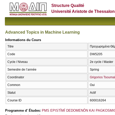
Structure Qualité
Université Aristote de Thessalon
Advanced Topics in Machine Learning
Informations du Cours
Titre
Προχωρημένα Θέμα
Code
DWS205
Cycle / Niveau
2e cycle / Master
Semestre de l’année
Spring
Coordinator
Grigorios Tsouma
Common
Oui
Statut
Actif
Course ID
600016264
Programme d' Études:
PMS EPISTĪMĪ DEDOMENŌN KAI PAGKOSMIOU 