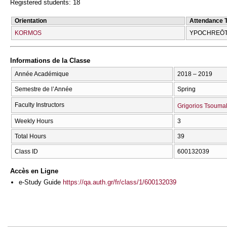
Registered students: 18
Orientation
Attendance 
KORMOS
YPOCΗREŌTI
Informations de la Classe
Année Académique
2018 – 2019
Semestre de l’Année
Spring
Faculty Instructors
Grigorios Tsouma
Weekly Hours
3
Total Hours
39
Class ID
600132039
Accès en Ligne
e-Study Guide
https://qa.auth.gr/fr/class/1/600132039