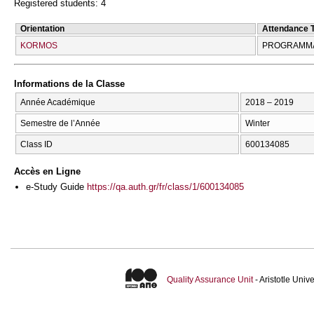
Registered students: 4
Orientation
Attendance 
KORMOS
PROGRAMMA
Informations de la Classe
Année Académique
2018 – 2019
Semestre de l’Année
Winter
Class ID
600134085
Accès en Ligne
e-Study Guide
https://qa.auth.gr/fr/class/1/600134085
Quality Assurance Unit
- Aristotle Uni