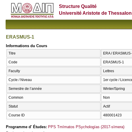
Structure Qualité
Université Aristote de Thessalon
ERASMUS-1
Informations du Cours
Titre
ERA / ERASMUS-
Code
ERASMUS-1
Faculty
Lettres
Cycle / Niveau
1er cycle / Licenc
Semestre de l’année
Winter/Spring
Common
Non
Statut
Actif
Course ID
480001423
Programme d' Études:
PPS Tmīmatos PSychologías (2017-sīmera)