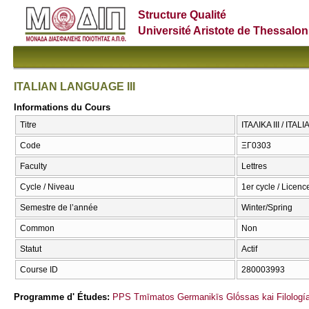
Structure Qualité
Université Aristote de Thessalon
ITALIAN LANGUAGE III
Informations du Cours
Titre
ΙΤΑΛΙΚΑ ΙΙΙ / ITA
Code
ΞΓ0303
Faculty
Lettres
Cycle / Niveau
1er cycle / Licenc
Semestre de l’année
Winter/Spring
Common
Non
Statut
Actif
Course ID
280003993
Programme d' Études:
PPS Tmīmatos Germanikīs Glṓssas kai Filología