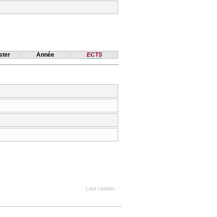
ter
Année
ECTS
Last Update
-