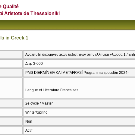
e Qualité
té Aristote de Thessaloniki
ls in Greek 1
Ανάπτυξη διερμηνευτικών δεξιοτήτων στην ελληνική γλώσσα 1 / Enhan
Διερ 3-000
PMS DIERMĪNEIA KAI METAFRASĪ Prógramma spoudṓn 2024-
Langue et Litterature Francaises
2e cycle / Master
Winter/Spring
Non
Actif