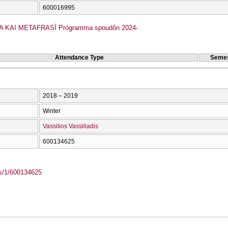
600016995
 KAI METAFRASĪ Prógramma spoudṓn 2024-
Attendance Type
Semes
2018 – 2019
Winter
Vassilios Vassiliadis
600134625
ass/1/600134625