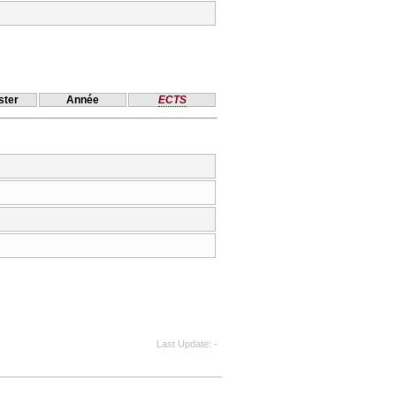
ter
Année
ECTS
Last Update
-