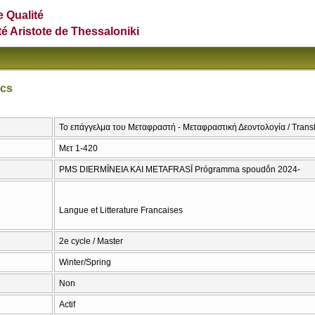
e Qualité
té Aristote de Thessaloniki
ics
Το επάγγελμα του Μεταφραστή - Μεταφραστική Δεοντολογία / Transla
Μετ 1-420
PMS DIERMĪNEIA KAI METAFRASĪ Prógramma spoudṓn 2024-
Langue et Litterature Francaises
2e cycle / Master
Winter/Spring
Non
Actif