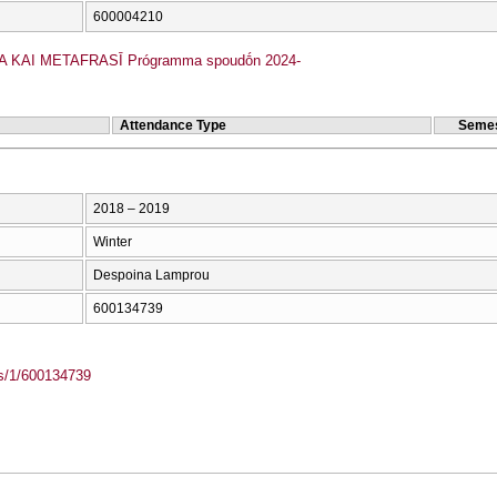
600004210
 KAI METAFRASĪ Prógramma spoudṓn 2024-
Attendance Type
Semes
2018 – 2019
Winter
Despoina Lamprou
600134739
ass/1/600134739