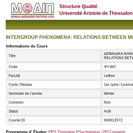
Structure Qualité
Université Aristote de Thessalon
INTERGROUP PHENOMENA: RELATIONS BETWEEN MIN
Informations du Cours
ΔΙΟΜΑΔΙΚΑ ΦΑΙ
Titre
RELATIONS BET
Code
ΨΥ-867
Faculty
Lettres
Cycle / Niveau
1er cycle / Licenc
Semestre de l’année
Winter
Common
Non
Statut
Actif
Course ID
600013572
Programme d' Études:
PPS Tmīmatos PSychologías (2017-sīmera)