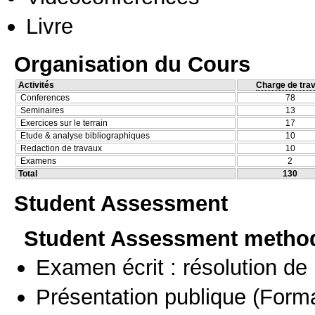
Livre
Organisation du Cours
Activités
Charge de trav
Conferences
78
Seminaires
13
Exercices sur le terrain
17
Etude & analyse bibliographiques
10
Redaction de travaux
10
Examens
2
Total
130
Student Assessment
Student Assessment metho
Examen écrit : résolution d
Présentation publique
(Forma