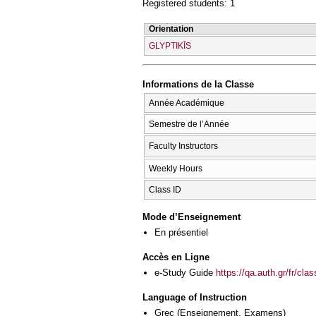
Registered students: 1
Orientation
GLYPTIKĪS
Informations de la Classe
Année Académique
Semestre de l’Année
Faculty Instructors
Weekly Hours
Class ID
Mode d’Enseignement
En présentiel
Accès en Ligne
e-Study Guide
https://qa.auth.gr/fr/cl
Language of Instruction
Grec
(Enseignement, Examens)