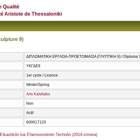
e Qualité
té Aristote de Thessaloniki
ulpture 9)
ΔΙΠΛΩΜΑΤΙΚΗ ΕΡΓΑΣΙΑ-ΠΡΟΕΤΟΙΜΑΣΙΑ (ΓΛΥΠΤΙΚΗ 9) / Diploma Thes
ΥΚΓΔΕ9
1er cycle / Licence
Winter/Spring
Aris Katsilakis
Non
Actif
600017120
ikastikṓn kai Efarmosménōn Technṓn (2014-sīmera)