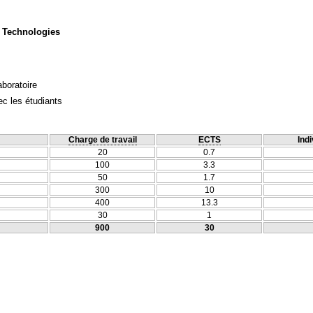
 Technologies
aboratoire
c les étudiants
Charge de travail
ECTS
Indi
20
0.7
100
3.3
50
1.7
300
10
400
13.3
30
1
900
30