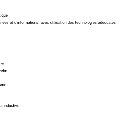
tique
ées et d’informations, avec utilisation des technologies adéquates
ire
rche
isme
et inductive