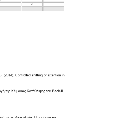
✓
(2014). Controlled shifting of attention in
ογή της Κλίμακας Κατάθλιψης του Beck-ΙΙ
τά τη σχολική ηλικία: Η συμβολή της