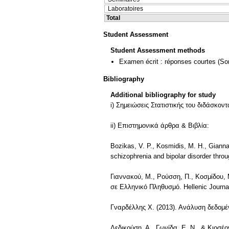
Laboratoires
Total
Student Assessment
Student Assessment methods
Examen écrit : réponses courtes
(So
Bibliography
Additional bibliography for study
i) Σημειώσεις Στατιστικής του διδάσκον
ii) Επιστημονικά άρθρα & Βιβλία:
Bozikas, V. P., Kosmidis, M. H., Giannak
schizophrenia and bipolar disorder thro
Γιαννακού, M., Ρούσση, Π., Κοσμίδου, 
σε Ελληνικό Πληθυσμό. Hellenic Journal
Γναρδέλλης Χ. (2013). Ανάλυση δεδομέ
Δεδικούση, Α., Γωνίδα, Ε. Ν., & Κιοσέ