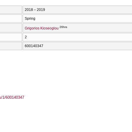
2018 – 2019
Spring
26hrs
Grigorios Kioseoglou
2
600140347
ass/1/600140347