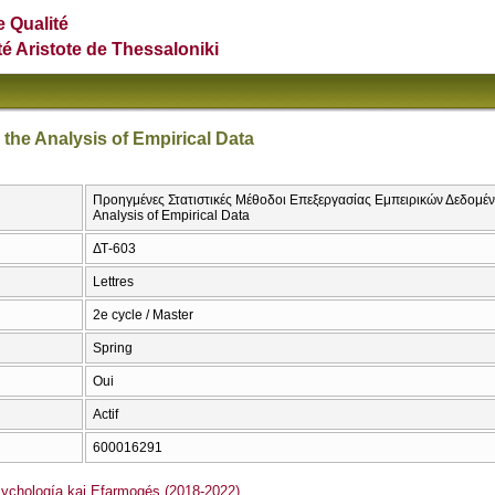
e Qualité
té Aristote de Thessaloniki
the Analysis of Empirical Data
Προηγμένες Στατιστικές Μέθοδοι Επεξεργασίας Εμπειρικών Δεδομένω
Analysis of Empirical Data
ΔΤ-603
Lettres
2e cycle / Master
Spring
Oui
Actif
600016291
chología kai Efarmogés (2018-2022)