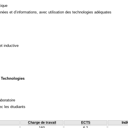
tique
ées et d’informations, avec utilisation des technologies adéquates
et inductive
 Technologies
aboratoire
c les étudiants
Charge de travail
ECTS
Indi
160
6.2