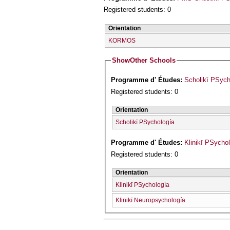
Registered students: 0
Orientation
KORMOS
Show
Other Schools
Programme d' Études:
Scholikī PSych
Registered students: 0
Orientation
Scholikī PSychología
Programme d' Études:
Klinikī PSycho
Registered students: 0
Orientation
Klinikī PSychología
Klinikī Neuropsychología