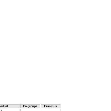
viduel
En groupe
Erasmus
✓