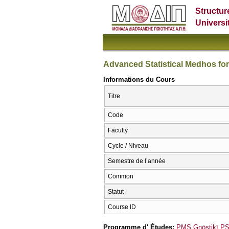
Structur
Universi
Advanced Statistical Medhos for 
Informations du Cours
Titre
Code
Faculty
Cycle / Niveau
Semestre de l’année
Common
Statut
Course ID
Programme d' Études:
PMS Gnōstikī PSy