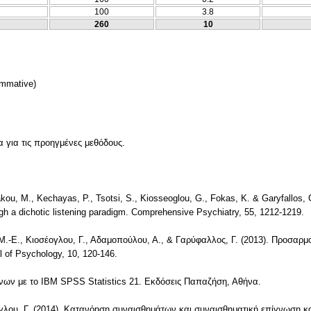
100
3.8
260
10
mmative)
τα για τις προηγμένες μεθόδους.
ou, M., Kechayas, P., Tsotsi, S., Kiosseoglou, G., Fokas, K. & Garyfallos, G. 
ugh a dichotic listening paradigm. Comprehensive Psychiatry, 55, 1212-1219.
Μ.-Ε., Κιοσέογλου, Γ., Αδαμοπούλου, Α., & Γαρύφαλλος, Γ. (2013). Προσαρμ
 of Psychology, 10, 120-146.
νων με το IBM SPSS Statistics 21. Εκδόσεις Παπαζήση, Αθήνα.
ογλου, Γ. (2014). Κατανόηση συναισθημάτων και συναισθηματική επίγνωση κα