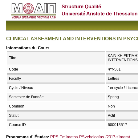
Structure Qualité
Université Aristote de Thessalon
CLINICAL ASSESMENT AND INTERVENTIONS IN PSY
Informations du Cours
ΚΛΙΝΙΚΗ ΕΚΤΙΜΗ
Titre
INTERVENTIONS
Code
ΨΥ-561
Faculty
Lettres
Cycle / Niveau
1er cycle / Licenc
Semestre de l’année
Spring
Common
Non
Statut
Actif
Course ID
600013517
Programme d' Études:
PPS Tmīmatos PSychologías (2017-sīmera)