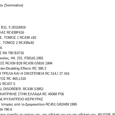
mes
(Sommative)
 Β11, F,20116816
ΛΑΣ RC438F616
Σ, ΤΟΜΟΣ 1 RC438 s92
Σ, ΤΟΜΟΣ 2 RC438s92
16
Σ RA 790.B3716
υσίας, Η4, 231, F58116,1991
ΙΣ RC439 B28 RC439.G5816 1994
ain-Disabling Effects RC 386.2
 ΤΡΕΛΑ ΚΑΙ Η ΟΙΚΟΓΕΝΕΙΑ RC 514,I 27 416
ΤΟΣ RC 465,L316
S RC437.5
AL DISORDER, RC438.S3952
ΧΙΑΤΡΙΚΗΣ ΣΤΗΝ ΕΛΛΑΔΑ RC 45068 P56
ΝΙ,ΨΥΧΙΑΤΡΕΙΟ ΚΕΡΚΥΡΑΣ
Ιστορίες από το Δρομοκαϊτειο RC451.G82A89 1995
RA 790.6
 που έσφαξα τη μητέρα μου, την αδελφή μου και τον αδελφό μου, HV,6248, 