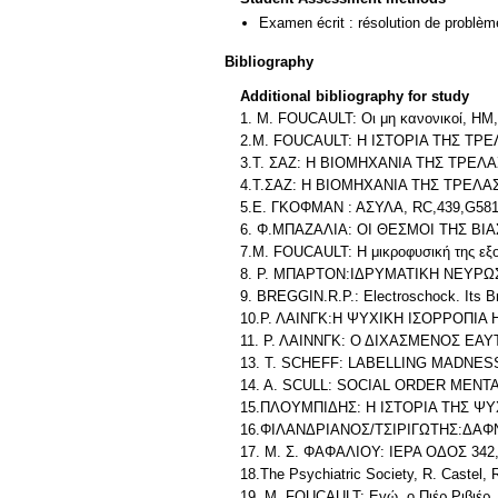
Examen écrit : résolution de problè
Bibliography
Additional bibliography for study
1. M. FOUCAULT: Οι μη κανονικοί, ΗΜ,
2.M. FOUCAULT: Η ΙΣΤΟΡΙΑ ΤΗΣ ΤΡΕ
3.Τ. ΣΑΖ: Η ΒΙΟΜΗΧΑΝΙΑ ΤΗΣ ΤΡΕΛΑ
4.Τ.ΣΑΖ: Η ΒΙΟΜΗΧΑΝΙΑ ΤΗΣ ΤΡΕΛΑ
5.Ε. ΓΚΟΦΜΑΝ : ΑΣΥΛΑ, RC,439,G58
6. Φ.ΜΠΑΖΑΛΙΑ: ΟΙ ΘΕΣΜΟΙ ΤΗΣ ΒΙΑ
7.M. FOUCAULT: Η μικροφυσική της εξο
8. Ρ. ΜΠΑΡΤΟΝ:ΙΔΡΥΜΑΤΙΚΗ ΝΕΥΡΩΣ
9. BREGGIN.R.P.: Electroschock. Its Br
10.Ρ. ΛΑΙΝΓΚ:Η ΨΥΧΙΚΗ ΙΣΟΡΡΟΠΙΑ Η
11. Ρ. ΛΑΙΝΝΓΚ: Ο ΔΙΧΑΣΜΕΝΟΣ ΕΑΥ
13. T. SCHEFF: LABELLING MADNES
14. A. SCULL: SOCIAL ORDER MENT
15.ΠΛΟΥΜΠΙΔΗΣ: Η ΙΣΤΟΡΙΑ ΤΗΣ ΨΥ
16.ΦΙΛΑΝΔΡΙΑΝΟΣ/ΤΣΙΡΙΓΩΤΗΣ:ΔΑΦ
17. Μ. Σ. ΦΑΦΑΛΙΟΥ: ΙΕΡΑ ΟΔΟΣ 342, 
18.Τhe Psychiatric Society, R. Castel, 
19. M. FOUCAULT: Εγώ, ο Πιέρ Ριβιέρ,