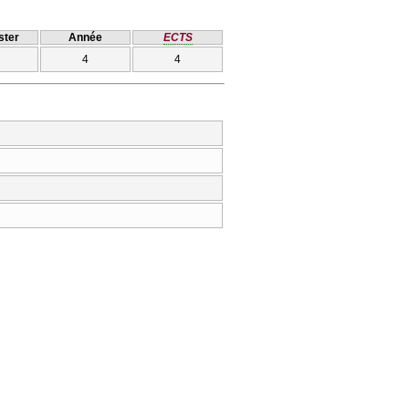
ter
Année
ECTS
4
4