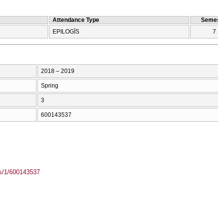
Attendance Type
Semes
EPILOGĪS
7
2018 – 2019
Spring
3
600143537
ass/1/600143537