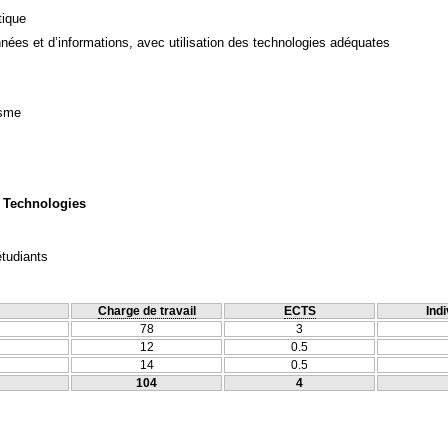
tique
ées et d’informations, avec utilisation des technologies adéquates
isme
 Technologies
étudiants
Charge de travail
ECTS
Indi
78
3
12
0.5
14
0.5
104
4