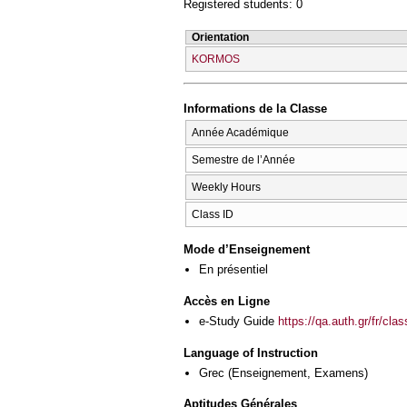
Registered students: 0
Orientation
KORMOS
Informations de la Classe
Année Académique
Semestre de l’Année
Weekly Hours
Class ID
Mode d’Enseignement
En présentiel
Accès en Ligne
e-Study Guide
https://qa.auth.gr/fr/cl
Language of Instruction
Grec
(Enseignement, Examens)
Aptitudes Générales