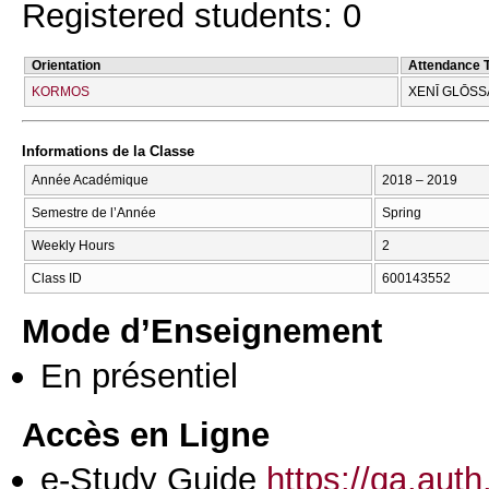
Registered students: 0
Orientation
Attendance 
KORMOS
XENĪ GLŌSS
Informations de la Classe
Année Académique
2018 – 2019
Semestre de l’Année
Spring
Weekly Hours
2
Class ID
600143552
Mode d’Enseignement
En présentiel
Accès en Ligne
e-Study Guide
https://qa.aut