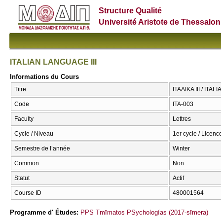
Structure Qualité
Université Aristote de Thessalon
ITALIAN LANGUAGE III
Informations du Cours
Titre
ΙΤΑΛΙΚΑ ΙΙΙ / ITA
Code
ITA-003
Faculty
Lettres
Cycle / Niveau
1er cycle / Licenc
Semestre de l’année
Winter
Common
Non
Statut
Actif
Course ID
480001564
Programme d' Études:
PPS Tmīmatos PSychologías (2017-sīmera)