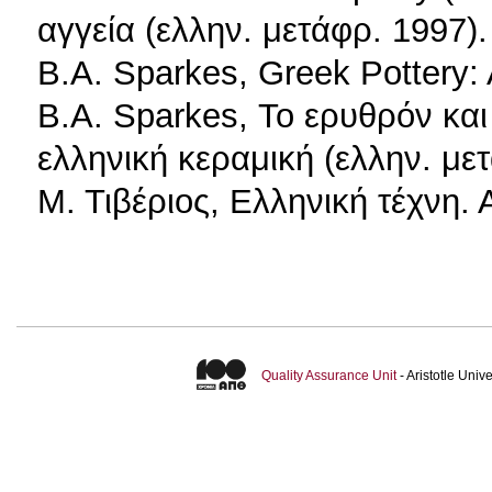
αγγεία (ελλην. μετάφρ. 1997).
B.A. Sparkes, Greek Pottery: 
B.A. Sparkes, Το ερυθρόν και
ελληνική κεραμική (ελλην. με
Μ. Τιβέριος, Eλληνική τέχνη. 
Quality Assurance Unit
- Aristotle Uni