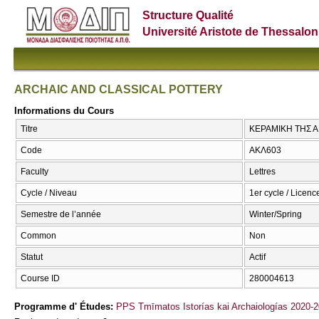
Structure Qualité
Université Aristote de Thessalon
ARCHAIC AND CLASSICAL POTTERY
Informations du Cours
Titre
ΚΕΡΑΜΙΚΗ ΤΗΣ Α
Code
ΑΚΛ603
Faculty
Lettres
Cycle / Niveau
1er cycle / Licence
Semestre de l’année
Winter/Spring
Common
Non
Statut
Actif
Course ID
280004613
Programme d' Études:
PPS Tmīmatos Istorías kai Archaiologías 2020-