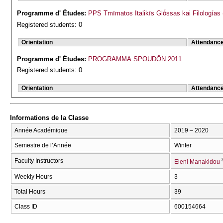
Programme d' Études:
PPS Tmīmatos Italikīs Glṓssas kai Filologías
Registered students: 0
Orientation
Attendanc
Programme d' Études:
PROGRAMMA SPOUDŌN 2011
Registered students: 0
Orientation
Attendanc
Informations de la Classe
Année Académique
2019 – 2020
Semestre de l’Année
Winter
Faculty Instructors
Eleni Manakidou
Weekly Hours
3
Total Hours
39
Class ID
600154664