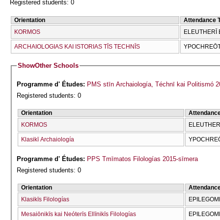
Registered students: 0
Orientation
Attendance 
KORMOS
ELEUTHERĪ 
ARCΗAIOLOGIAS KAI ISTORIAS TĪS TECΗNĪS
YPOCΗREŌT
Show
Other Schools
Programme d' Études:
PMS stīn Archaiología, Téchnī kai Politismó 
Registered students: 0
Orientation
Attendanc
KORMOS
ELEUTHERĪ
Klasikī Archaiología
YPOCΗRE
Programme d' Études:
PPS Tmīmatos Filologías 2015-sīmera
Registered students: 0
Orientation
Attendanc
Klasikīs Filologías
EPILEGOME
Mesaiōnikīs kai Neóterīs Ellīnikīs Filologías
EPILEGOME