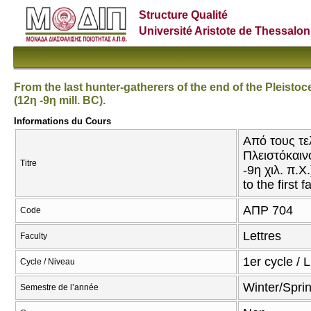
Structure Qualité
Université Aristote de Thessalon
From the last hunter-gatherers of the end of the Pleistoc
(12η -9η mill. BC).
Informations du Cours
Από τους τε
Πλειστόκαιν
Titre
-9η χιλ. π.Χ
to the first
ΑΠΡ 704
Code
Lettres
Faculty
1er cycle / 
Cycle / Niveau
Winter/Spri
Semestre de l’année