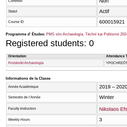
Non
Common
Actif
Statut
600015921
Course ID
Programme d' Études:
PMS stīn Archaiología, Téchnī kai Politismó 202
Registered students: 0
Orientation
Attendance 
Proïstorikī Archaiología
YPOCΗREŌT
Informations de la Classe
2019 – 202
Année Académique
Winter
Semestre de l’Année
Nikolaos Efs
Faculty Instructors
3
Weekly Hours