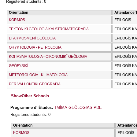
Registered students: 0
Orientation
Attendance 
KORMOS
EPILOGĪS
TEKTONIKĪ GEŌLOGIA KAI STRŌMATOGRAFIA
EPILOGĪS K
EFARMOSMENĪ GEŌLOGIA
EPILOGĪS K
ORYKTOLOGIA - PETROLOGIA
EPILOGĪS K
KOITASMATOLOGIA - OIKONOMIKĪ GEŌLOGIA
EPILOGĪS K
GEŌFYSIKĪ
EPILOGĪS K
METEŌROLOGIA - KLIMATOLOGIA
EPILOGĪS K
PERIVALLONTIKĪ GEŌGRAFIA
EPILOGĪS K
Show
Other Schools
Programme d' Études:
TMĪMA GEŌLOGIAS PDE
Registered students: 0
Orientation
Attendanc
KORMOS
EPILOGĪS