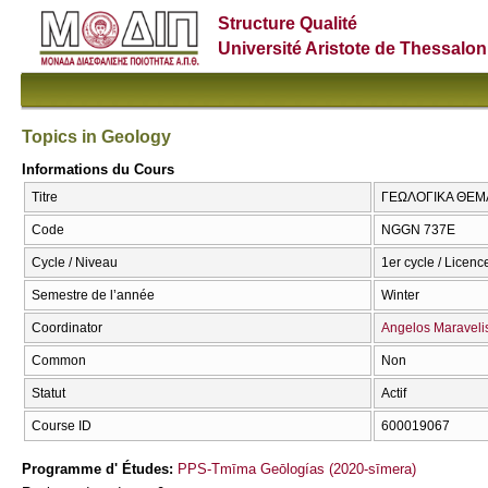
Structure Qualité
Université Aristote de Thessalon
Topics in Geology
Informations du Cours
Titre
ΓΕΩΛΟΓΙΚΑ ΘΕΜΑΤ
Code
NGGN 737Ε
Cycle / Niveau
1er cycle / Licenc
Semestre de l’année
Winter
Coordinator
Angelos Maraveli
Common
Non
Statut
Actif
Course ID
600019067
Programme d' Études:
PPS-Tmīma Geōlogías (2020-sīmera)