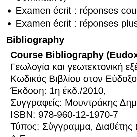
Examen écrit : réponses cou
Examen écrit : réponses plu
Bibliography
Course Bibliography (Eudo
Γεωλογία και γεωτεκτονική εξ
Κωδικός Βιβλίου στον Εύδοξο
Έκδοση: 1η έκδ./2010,
Συγγραφείς: Μουντράκης Δημ
ISBN: 978-960-12-1970-7
Τύπος: Σύγγραμμα, Διαθέτης (