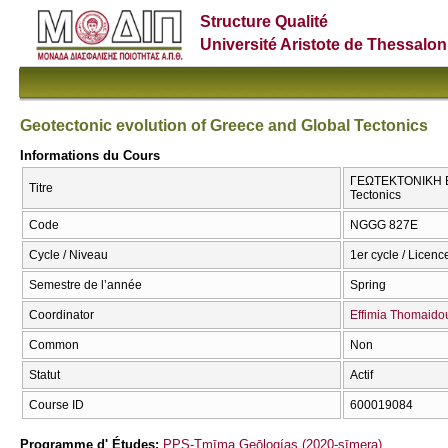
Structure Qualité
Université Aristote de Thessalon
Geotectonic evolution of Greece and Global Tectonics
Informations du Cours
ΓΕΩΤΕΚΤΟΝΙΚΗ ΕΞ
Titre
Tectonics
Code
ΝGGG 827E
Cycle / Niveau
1er cycle / Licenc
Semestre de l’année
Spring
Coordinator
Effimia Thomaido
Common
Non
Statut
Actif
Course ID
600019084
Programme d' Études:
PPS-Tmīma Geōlogías (2020-sīmera)