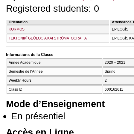
Registered students: 0
Orientation
Attendance 
KORMOS
EPILOGĪS
TEKTONIKĪ GEŌLOGIA KAI STRŌMATOGRAFIA
EPILOGĪS K
Informations de la Classe
Année Académique
2020 – 2021
Semestre de l’Année
Spring
Weekly Hours
2
Class ID
600162611
Mode d’Enseignement
En présentiel
Accès en Ligne