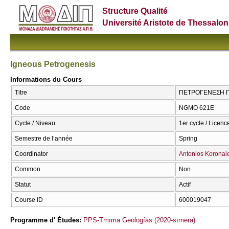
Structure Qualité
Université Aristote de Thessalon
Igneous Petrogenesis
Informations du Cours
Titre
ΠΕΤΡΟΓΕΝΕΣΗ ΠΥ
Code
NGMO 621E
Cycle / Niveau
1er cycle / Licenc
Semestre de l’année
Spring
Coordinator
Antonios Koronai
Common
Non
Statut
Actif
Course ID
600019047
Programme d' Études:
PPS-Tmīma Geōlogías (2020-sīmera)