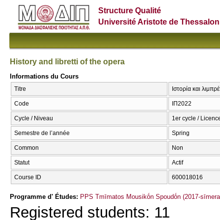
Structure Qualité
Université Aristote de Thessalon
History and libretti of the opera
Informations du Cours
Titre
Ιστορία και λιμπρέ
Code
ΙΠ2022
Cycle / Niveau
1er cycle / Licenc
Semestre de l’année
Spring
Common
Non
Statut
Actif
Course ID
600018016
Programme d' Études:
PPS Tmīmatos Mousikṓn Spoudṓn (2017-sīmera
Registered students: 11