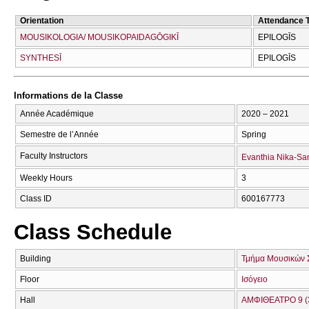
Orientation
Attendance 
MOUSIKOLOGIA/ MOUSIKOPAIDAGŌGIKĪ
EPILOGĪS
SYNTHESĪ
EPILOGĪS
Informations de la Classe
Année Académique
2020 – 2021
Semestre de l’Année
Spring
Faculty Instructors
Evanthia Nika-S
Weekly Hours
3
Class ID
600167773
Class Schedule
Building
Τμήμα Μουσικών 
Floor
Ισόγειο
Hall
ΑΜΦΙΘΕΑΤΡΟ 9 (