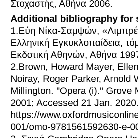
Στοχαστής, Αθήνα 2006.
Additional bibliography for
1.Εύη Νίκα-Σαμψών, «Λιμπρέ
Ελληνική Εγκυκλοπαίδεια, τόμ
Εκδοτική Αθηνών, Αθήνα 1997
2.Brown, Howard Mayer, Elle
Noiray, Roger Parker, Arnold 
Millington. "Opera (i)." Grove
2001; Accessed 21 Jan. 2020
https://www.oxfordmusiconli
001/omo-9781561592630-e-0