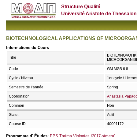
Structure Qualité
Université Aristote de Thessalon
BIOTECHNOLOGICAL APPLICATIONS OF MICROORGA
Informations du Cours
ΒΙΟΤΕΧΝΟΛΟΓΙΚ
Titre
MICROORGANIS
Code
GM.MGB.6.8
Cycle / Niveau
1er cycle / Licenc
Semestre de l’année
Spring
Coordinator
Anastasia Papad
Common
Non
Statut
Actif
Course ID
40001172
Programme d' Études:
PPS Tmīma Viologías (2017-sīmera)