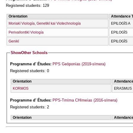
Registered students: 129
Orientation
Attendance 
Moriakī Viología, Genetikī kai Viotechnología
EPILOGĪS A
Perivallontikī Viología
EPILOGĪS
Genikī
EPILOGĪS
Show
Other Schools
Programme d' Études:
PPS Geōponías (2019-sīmera)
Registered students: 0
Orientation
Attendanc
KORMOS
ERASMUS
Programme d' Études:
PPS-Tmīma CΗīmeías (2016-sīmera)
Registered students: 2
Orientation
Attendanc