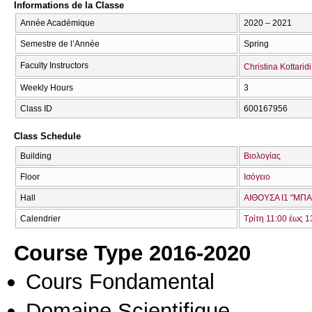
Informations de la Classe
Année Académique
2020 – 2021
Semestre de l’Année
Spring
Faculty Instructors
Christina Kottaridi
Weekly Hours
3
Class ID
600167956
Class Schedule
Building
Βιολογίας
Floor
Ισόγειο
Hall
ΑΙΘΟΥΣΑ Ι1 "ΜΠ
Calendrier
Τρίτη 11:00 έως 1
Course Type 2016-2020
Cours Fondamental
Domaine Scientifique