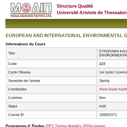
Structure Qualité
Université Aristote de Thessalon
EUROPEAN AND INTERNATIONAL ENVIRONMENTAL
Informations du Cours
ΕΥΡΩΠΑΙΚΗ ΚΑΙ
Titre
ENVIRONMENTA
Code
ΔΣ6
Cycle / Niveau
1er cycle / Licenc
Semestre de l’année
Spring
Coordinator
Anna Gizari-Xant
Common
Non
Statut
Actif
Course ID
100001571
Programme d' Études:
PPS Tmīma Nomikīs (2024-sīmera)