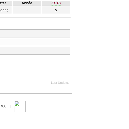
ter
Année
ECTS
Spring
-
5
Last Update
-
94700 |