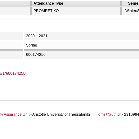
Attendance Type
Semes
PROAIRETIKO
Winter/
2020 – 2021
Spring
600174250
ass/1/600174250
ty Assurance Unit
- Aristotle University of Thessaloniki |
qms@auth.gr
- 23109