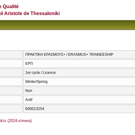
e Qualité
té Aristote de Thessaloniki
ΠΡΑΚΤΙΚΗ ΕΡΑΣΜΟΥΣ+ / ERASMUS+ TRAINEESHIP
ΕΡΠ
1er cycle / Licence
Winter/Spring
Non
Actif
600013254
īs (2024-sīmera)