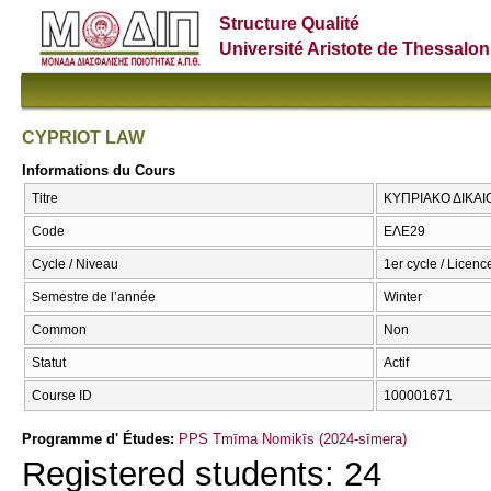
Structure Qualité
Université Aristote de Thessalon
CYPRIOT LAW
Informations du Cours
Titre
ΚΥΠΡΙΑΚΟ ΔΙΚΑΙ
Code
ΕΛΕ29
Cycle / Niveau
1er cycle / Licenc
Semestre de l’année
Winter
Common
Non
Statut
Actif
Course ID
100001671
Programme d' Études:
PPS Tmīma Nomikīs (2024-sīmera)
Registered students: 24