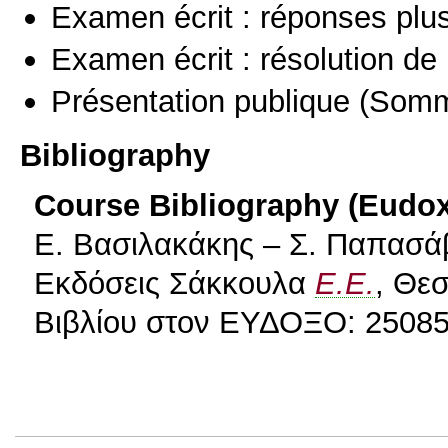
Examen écrit : réponses plu
Examen écrit : résolution d
Présentation publique
(Somm
Bibliography
Course Bibliography (Eudo
Ε. Βασιλακάκης – Σ. Παπασάβ
Εκδόσεις Σάκκουλα
Ε.Ε.
, Θε
Βιβλίου στον ΕΥΔΟΞΟ: 25085