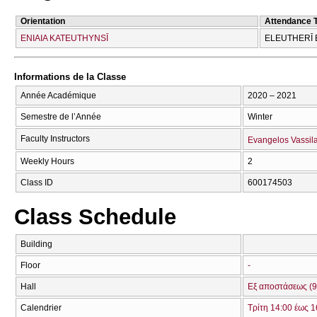
Orientation
Attendance 
ENIAIA KATEUTHYNSĪ
ELEUTHERĪ 
Informations de la Classe
Année Académique
2020 – 2021
Semestre de l’Année
Winter
Faculty Instructors
Evangelos Vassil
Weekly Hours
2
Class ID
600174503
Class Schedule
Building
Floor
-
Hall
Εξ αποστάσεως (9
Calendrier
Τρίτη 14:00 έως 1