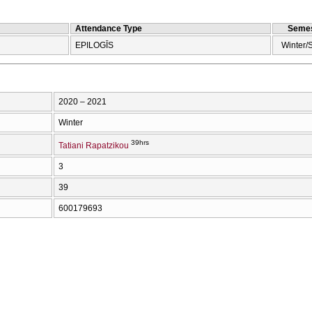
Attendance Type
Semes
EPILOGĪS
Winter/
2020 – 2021
Winter
39hrs
Tatiani Rapatzikou
3
39
600179693