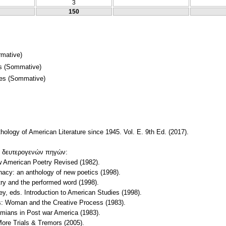
3
150
mative)
s
(Sommative)
mes
(Sommative)
thology of American Literature since 1945. Vol. E. 9th Ed. (2017).
ν δευτερογενών πηγών:
 American Poetry Revised (1982).
inacy: an anthology of new poetics (1998).
try and the performed word (1998).
, eds. Introduction to American Studies (1998).
s: Woman and the Creative Process (1983).
emians in Post war America (1983).
ore Trials & Tremors (2005).