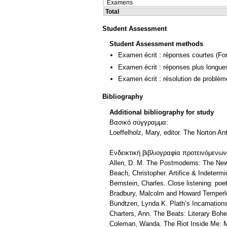
Examens
Total
Student Assessment
Student Assessment methods
Examen écrit : réponses courtes
(For
Examen écrit : réponses plus longue
Examen écrit : résolution de problè
Bibliography
Additional bibliography for study
Βασικό σύγγραμμα:
Loeffelholz, Mary, editor. The Norton An
Ενδεικτική βιβλιογραφία προτεινόμενω
Allen, D. M. The Postmoderns: The New
Beach, Christopher. Artifice & Indeterm
Bernstein, Charles. Close listening: poe
Bradbury, Malcolm and Howard Temperley
Bundtzen, Lynda K. Plath’s Incarnation
Charters, Ann. The Beats: Literary Boh
Coleman, Wanda. The Riot Inside Me: M