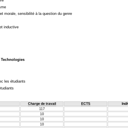
ire
isme
et morale, sensibilité à la question du genre
et inductive
 Technologies
c les étudiants
étudiants
Charge de travail
ECTS
Indi
117
10
10
10