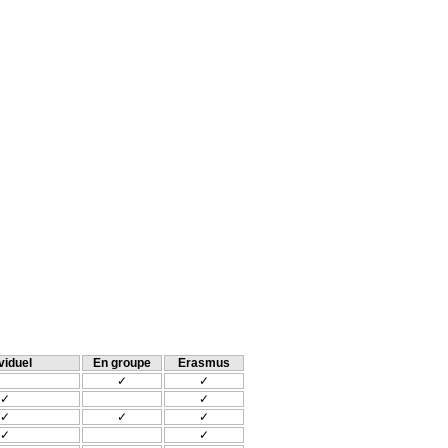
viduel
En groupe
Erasmus
✓
✓
✓
✓
✓
✓
✓
✓
✓