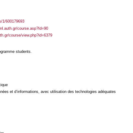
ass/1/600179693
enl.auth.gr/course.asp?Id=90
auth.gr/course/view.php?id=6379
rogramme students.
tique
ées et d’informations, avec utilisation des technologies adéquates