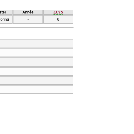
ter
Année
ECTS
Spring
-
6