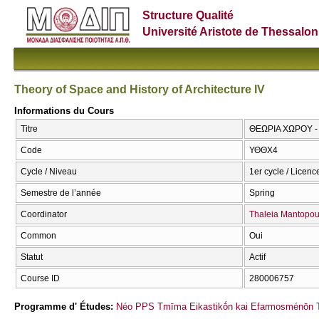
Structure Qualité
Université Aristote de Thessalon
Theory of Space and History of Architecture IV
Informations du Cours
Titre
ΘΕΩΡΙΑ ΧΩΡΟΥ - Ι
Code
ΥΘΘΧ4
Cycle / Niveau
1er cycle / Licenc
Semestre de l’année
Spring
Coordinator
Thaleia Mantopou
Common
Oui
Statut
Actif
Course ID
280006757
Programme d' Études:
Néo PPS Tmīma Eikastikṓn kai Efarmosménōn T