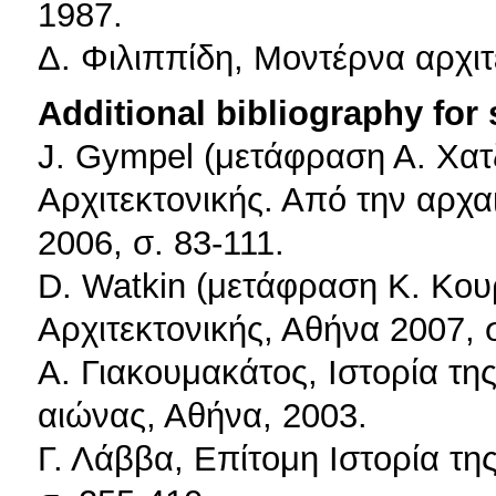
1987.
Δ. Φιλιππίδη, Μοντέρνα αρχι
Additional bibliography for
J. Gympel (μετάφραση Α. Χατζ
Αρχιτεκτονικής. Από την αρχ
2006, σ. 83-111.
D. Watkin (μετάφραση Κ. Κουρ
Αρχιτεκτονικής, Αθήνα 2007, 
Α. Γιακουμακάτος, Ιστορία τη
αιώνας, Αθήνα, 2003.
Γ. Λάββα, Επίτομη Ιστορία τη