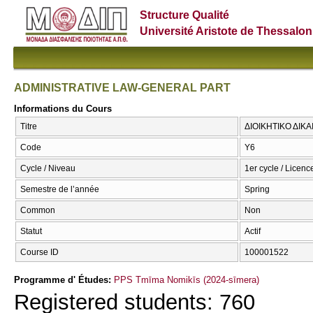
Structure Qualité
Université Aristote de Thessalon
ADMINISTRATIVE LAW-GENERAL PART
Informations du Cours
Titre
ΔΙΟΙΚΗΤΙΚΟ ΔΙΚ
Code
Υ6
Cycle / Niveau
1er cycle / Licenc
Semestre de l’année
Spring
Common
Non
Statut
Actif
Course ID
100001522
Programme d' Études:
PPS Tmīma Nomikīs (2024-sīmera)
Registered students: 760