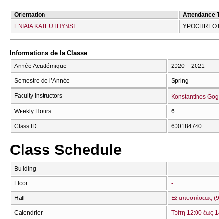
Orientation
Attendance 
ENIAIA KATEUTHYNSĪ
YPOCΗREŌT
Informations de la Classe
Année Académique
2020 – 2021
Semestre de l’Année
Spring
Faculty Instructors
Konstantinos Gog
Weekly Hours
6
Class ID
600184740
Class Schedule
Building
Floor
-
Hall
Εξ αποστάσεως (9
Calendrier
Τρίτη 12:00 έως 1