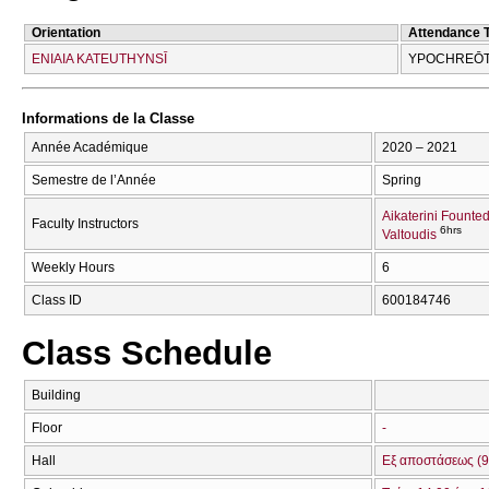
Orientation
Attendance 
ENIAIA KATEUTHYNSĪ
YPOCΗREŌT
Informations de la Classe
Année Académique
2020 – 2021
Semestre de l’Année
Spring
Aikaterini Founte
Faculty Instructors
6hrs
Valtoudis
Weekly Hours
6
Class ID
600184746
Class Schedule
Building
Floor
-
Hall
Εξ αποστάσεως (9