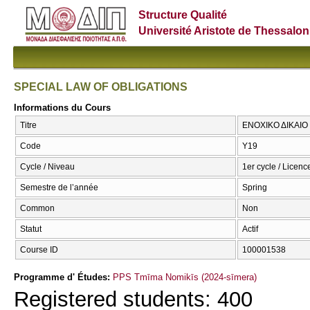
Structure Qualité
Université Aristote de Thessalon
SPECIAL LAW OF OBLIGATIONS
Informations du Cours
Titre
ΕΝΟΧΙΚΟ ΔΙΚΑΙΟ
Code
Υ19
Cycle / Niveau
1er cycle / Licenc
Semestre de l’année
Spring
Common
Non
Statut
Actif
Course ID
100001538
Programme d' Études:
PPS Tmīma Nomikīs (2024-sīmera)
Registered students: 400