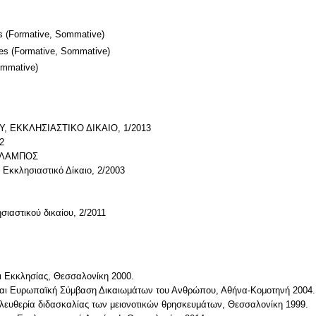
s
(Formative, Sommative)
mes
(Formative, Sommative)
ommative)
, ΕΚΚΛΗΣΙΑΣΤΙΚΟ ΔΙΚΑΙΟ, 1/2013
2
ΑΛΑΜΠΟΣ
κκλησιαστικό Δίκαιο, 2/2003
σιαστικού δικαίου, 2/2011
αι Εκκλησίας, Θεσσαλονίκη 2000.
α και Ευρωπαϊκή Σύμβαση Δικαιωμάτων του Ανθρώπου, Αθήνα-Κομοτηνή 2004.
 ελευθερία διδασκαλίας των μειονοτικών θρησκευμάτων, Θεσσαλονίκη 1999.