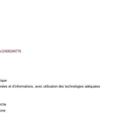
ass/1/600184776
tique
ées et d’informations, avec utilisation des technologies adéquates
rche
isme