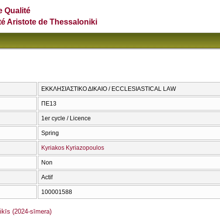
e Qualité
té Aristote de Thessaloniki
ΕΚΚΛΗΣΙΑΣΤΙΚΟ ΔΙΚΑΙΟ / ECCLESIASTICAL LAW
ΠΕ13
1er cycle / Licence
Spring
Kyriakos Kyriazopoulos
Non
Actif
100001588
īs (2024-sīmera)