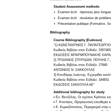
Student Assessment methods
Examen écrit : réponses plus longue
Examen écrit : résolution de problè
Présentation publique
(Formative, S
Bibliography
Course Bibliography (Eudoxus)
"1) ΚΩΝΣΤΑΝΤΙΝΟΣ Γ .ΠΑΠΑΓΕΩΡΓΙΟΥ
Κωδικός Βιβλίου στον Εύδοξο: 3307465
ΕΚΔΟΣΕΙΣ ΜΠΑΡΜΠΟΥΝΑΚΗΣ ΧΑΡ
2) ΤΡΩΙΑΝΟΣ ΣΠΥΡΙΔΩΝ, ΠΟΥΛΗΣ Γ., Ε
Κωδικός Βιβλίου στον Εύδοξο: 27840
ΑΝΤΩΝΙΟΣ Ν. ΣΑΚΚΟΥΛΑΣ
3) Κονιδάρης Ιωάννης, Εγχειρίδιο εκκλη
Κωδικός Βιβλίου στον Εύδοξο: 184831
ΕΚΔΟΣΕΙΣ ΣΑΚΚΟΥΛΑ ΑΕ"
Additional bibliography for study
▪ Ευ. Βενιζέλος, Οι σχέσεις Κράτους κ
▪ Γ. Κτιστάκις, Θρησκευτική ελευθερί
▪ Κ. Κυριαζόπουλος, Περιορισμοί στην