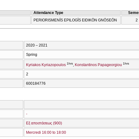
Attendance Type
Semes
PERIORISMENĪS EPILOGĪS EIDIKŌN GNŌSEŌN
2
2020 – 2021
Spring
1hrs
1hrs
Kyriakos Kyriazopoulos
Konstantinos Papageorgiou
2
600184776
-
Εξ αποστάσεως (900)
Mercredi 16:00 to 18:00