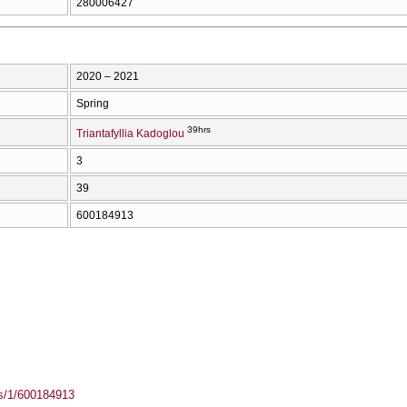
280006427
2020 – 2021
Spring
39hrs
Triantafyllia Kadoglou
3
39
600184913
ass/1/600184913