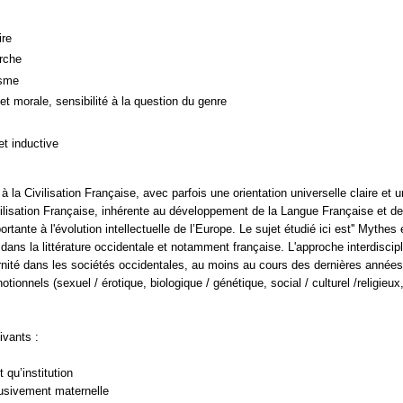
ire
rche
isme
et morale, sensibilité à la question du genre
et inductive
 à la Civilisation Française, avec parfois une orientation universelle claire 
ilisation Française, inhérente au développement de la Langue Française et de 
rtante à l'évolution intellectuelle de l’Europe. Le sujet étudié ici est'' Mythes 
dans la littérature occidentale et notamment française. L'approche interdiscipl
nité dans les sociétés occidentales, au moins au cours des dernières années,
onnels (sexuel / érotique, biologique / génétique, social / culturel /religieux
ivants :
 qu’institution
lusivement maternelle