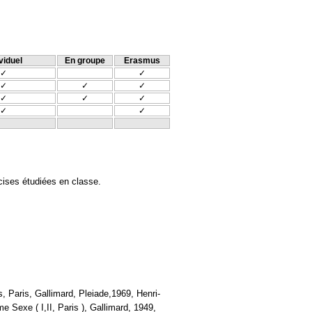
viduel
En groupe
Erasmus
✓
✓
✓
✓
✓
✓
✓
✓
✓
✓
écises étudiées en classe.
Paris, Gallimard, Pleiade,1969, Henri-
e Sexe ( I,II, Paris ), Gallimard, 1949,