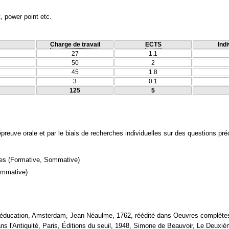
 power point etc.
Charge de travail
ECTS
Indi
27
1.1
50
2
45
1.8
3
0.1
125
5
 épreuve orale et par le biais de recherches individuelles sur des questions pr
mes
(Formative, Sommative)
ommative)
éducation, Amsterdam, Jean Néaulme, 1762, réédité dans Oeuvres complètes, 
ans l'Antiquité, Paris, Éditions du seuil, 1948, Simone de Beauvoir, Le Deuxièm