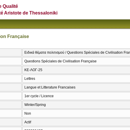
e Qualité
té Aristote de Thessaloniki
tion Française
Ειδικά θέματα πολιτισμού / Questions Spéciales de Civilisation Fra
Questions Spéciales de Civilisation Française
ΚΕ-ΛΟΓ-25
Lettres
Langue et Litterature Francaises
1er cycle / Licence
Winter/Spring
Non
Actif