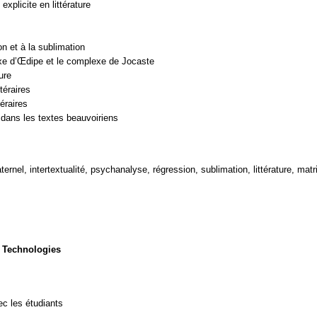
xplicite en littérature
n et à la sublimation
xe d’Œdipe et le complexe de Jocaste
ure
ttéraires
téraires
r dans les textes beauvoiriens
ernel, intertextualité, psychanalyse, régression, sublimation, littérature, mat
 Technologies
c les étudiants