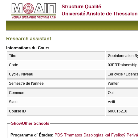
Structure Qualité
Université Aristote de Thessalon
Research assistant
Informations du Cours
Titre
Geoinformation Sy
Code
03ERTraineeship
Cycle / Niveau
1er cycle / Licenc
Semestre de l’année
Winter
Common
Oui
Statut
Actif
Course ID
600015216
Show
Other Schools
Programme d' Études:
PDS Tmīmatos Dasologías kai Fysikoý Perivá