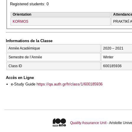
Registered students: 0
Orientation
Attendanc
KORMOS
PRAKTIKĪ A
Informations de la Classe
Année Académique
2020 – 2021
Semestre de l’Année
Winter
Class ID
600185936
Accès en Ligne
e-Study Guide
https://qa.auth.gr/fr/class/1/600185936
Quality Assurance Unit
- Aristotle Uni