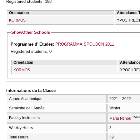
Registered students: 198
Orientation
Attendance 
KORMOS
YPOCΗREŌT
Show
Other Schools
Programme d' Études:
PROGRAMMA SPOUDŌN 2011
Registered students: 0
Orientation
Attendanc
KORMOS
YPOCΗREŌ
Informations de la Classe
Année Académique
2021 – 2022
Semestre de l’Année
Winter
15hr
Faculty Instructors
Maria Ntinou
Weekly Hours
3
Total Hours
39