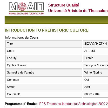
Structure Qualité
Université Aristote de Thessalon
INTRODUCTION TO PREHISTORIC CULTURE
Informations du Cours
Titre
ΕΙΣΑΓΩΓΗ ΣΤΗΝ 
Code
ΑΠΡ151
Faculty
Lettres
Cycle / Niveau
1er cycle / Licenc
Semestre de l’année
Winter/Spring
Common
Oui
Statut
Actif
Course ID
600019184
Programme d' Études:
PPS Tmīmatos Istorías kai Archaiologías 2020-