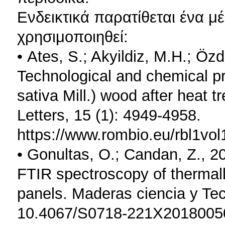
Ενδεικτικά παρατίθεται ένα μ
χρησιμοποιηθεί:
• Ates, S.; Akyildiz, M.H.; Ö
Technological and chemical pr
sativa Mill.) wood after heat 
Letters, 15 (1): 4949-4958.
https://www.rombio.eu/rbl1v
• Gonultas, O.; Candan, Z., 2
FTIR spectroscopy of therma
panels. Maderas ciencia y Tec
10.4067/S0718-221X2018005