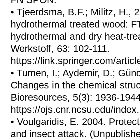
• Tjeerdsma, B.F.; Militz, H.,
hydrothermal treated wood: F
hydrothermal and dry heat-tr
Werkstoff, 63: 102-111.
https://link.springer.com/art
• Tumen, I.; Aydemir, D.; Günd
Changes in the chemical struc
Bioresources, 5(3): 1936-1944
https://ojs.cnr.ncsu.edu/i
• Voulgaridis, E. 2004. Protec
and insect attack. (Unpublishe