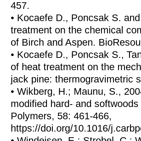
457.
• Kocaefe D., Poncsak S. and 
treatment on the chemical co
of Birch and Aspen. BioResou
• Kocaefe D., Poncsak S., Tan
of heat treatment on the mech
jack pine: thermogravimetric 
• Wikberg, H.; Maunu, S., 2004
modified hard- and softwoo
Polymers, 58: 461-466,
https://doi.org/10.1016/j.carb
• Windeisen, E.; Strobel, C.;