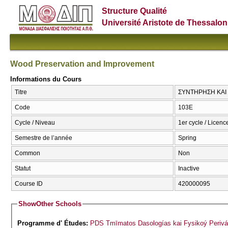
Structure Qualité
Université Aristote de Thessalon
Wood Preservation and Improvement
Informations du Cours
Titre
ΣΥΝΤΗΡΗΣΗ ΚΑΙ Β
Code
103Ε
Cycle / Niveau
1er cycle / Licenc
Semestre de l’année
Spring
Common
Non
Statut
Inactive
Course ID
420000095
Show
Other Schools
Programme d' Études:
PDS Tmīmatos Dasologías kai Fysikoý Perivá