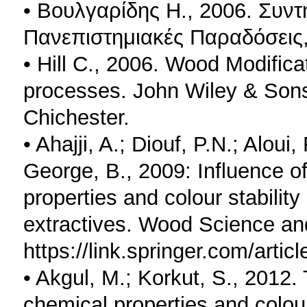
• Βουλγαρίδης Η., 2006. Συν
Πανεπιστημιακές Παραδόσεις
• Hill C., 2006. Wood Modific
processes. John Wiley & Sons
Chichester.
• Ahajji, A.; Diouf, P.N.; Aloui, 
George, B., 2009: Influence of
properties and colour stabilit
extractives. Wood Science an
https://link.springer.com/arti
• Akgul, M.; Korkut, S., 2012.
chemical properties and colou