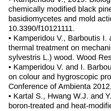
chemically modified black pin
basidiomycetes and mold acti
10.3390/f10121111.
• Kamperidou V., Barboutis I. 
thermal treatment on mechanic
sylvestris L.) wood. Wood Re
• Kamperidou V. and I. Barbout
on colour and hygroscopic prop
Conference of Ambienta 2012
• Kartal S., Hwang W.J. and Y
boron-treated and heat-modif