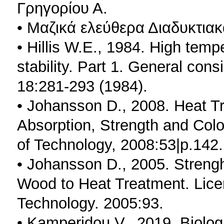
Γρηγορίου Α.
• Μαζικά ελεύθερα Διαδυκτια
• Hillis W.E., 1984. High tem
stability. Part 1. General con
18:281-293 (1984).
• Johansson D., 2008. Heat T
Absorption, Strength and Colo
of Technology, 2008:53|p.142.
• Johansson D., 2005. Streng
Wood to Heat Treatment. Licent
Technology. 2005:93.
• Kamperidou V., 2019. Biologi