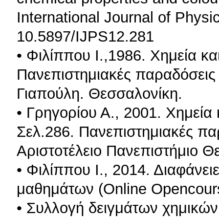
International Journal of Physi
10.5897/IJPS12.281
• Φιλίππου Ι.,1986. Χημεία κα
Πανεπιστημιακές παραδόσεις 
Γιαπούλη. Θεσσαλονίκη.
• Γρηγορίου Α., 2001. Χημεία 
Σελ.286. Πανεπιστημιακές πα
Αριστοτέλειο Πανεπιστήμιο Θ
• Φιλίππου Ι., 2014. Διαφάν
μαθημάτων (Online Opencour
• Συλλογή δειγμάτων χημικών