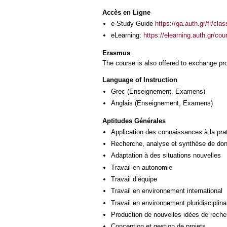
Accès en Ligne
e-Study Guide
https://qa.auth.gr/fr/cl
eLearning:
https://elearning.auth.gr/co
Erasmus
The course is also offered to exchange p
Language of Instruction
Grec
(Enseignement, Examens)
Anglais
(Enseignement, Examens)
Aptitudes Générales
Application des connaissances à la pra
Recherche, analyse et synthèse de donn
Adaptation à des situations nouvelles
Travail en autonomie
Travail d’équipe
Travail en environnement international
Travail en environnement pluridisciplina
Production de nouvelles idées de reche
Conception et gestion de projets