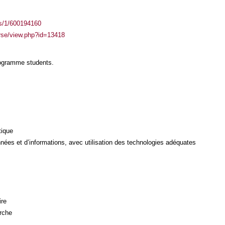
ass/1/600194160
urse/view.php?id=13418
rogramme students.
tique
ées et d’informations, avec utilisation des technologies adéquates
ire
rche