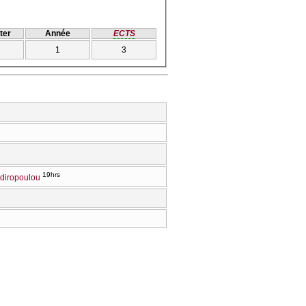
ter
Année
ECTS
1
3
19hrs
diropoulou