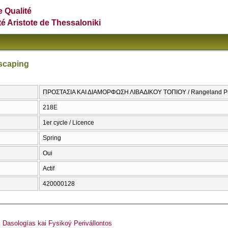
e Qualité
té Aristote de Thessaloniki
scaping
ΠΡΟΣΤΑΣΙΑ ΚΑΙ ΔΙΑΜΟΡΦΩΣΗ ΛΙΒΑΔΙΚΟΥ ΤΟΠΙΟΥ / Rangeland Pro
218Ε
1er cycle / Licence
Spring
Oui
Actif
420000128
asologías kai Fysikoý Perivállontos