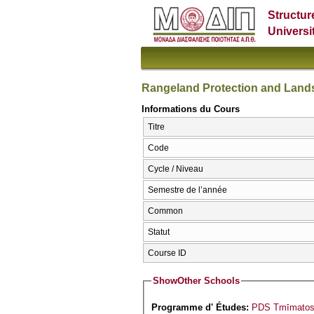
Structur
Universi
Rangeland Protection and Land
Informations du Cours
Titre
Code
Cycle / Niveau
Semestre de l’année
Common
Statut
Course ID
Show
Other Schools
Programme d' Études:
PDS Tmīmatos D