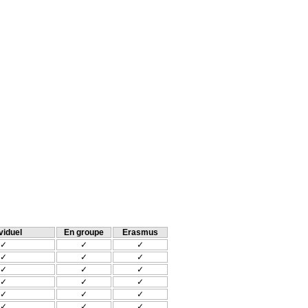
viduel
En groupe
Erasmus
✓
✓
✓
✓
✓
✓
✓
✓
✓
✓
✓
✓
✓
✓
✓
✓
✓
✓