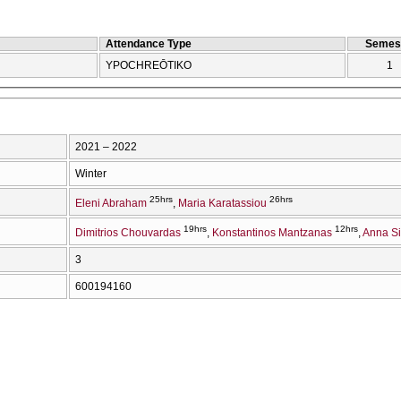
Attendance Type
Semes
YPOCΗREŌTIKO
1
2021 – 2022
Winter
25hrs
26hrs
Eleni Abraham
Maria Karatassiou
19hrs
12hrs
Dimitrios Chouvardas
Konstantinos Mantzanas
Anna Si
3
600194160