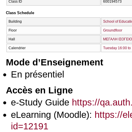
Class ID
600194573
Class Schedule
Building
School of Educati
Floor
Groundfloor
Hall
ΜΕΓΑΛΗ ΙΣΟΓΕΙΟ
Calendrier
Tuesday 16:00 to
Mode d’Enseignement
En présentiel
Accès en Ligne
e-Study Guide
https://qa.aut
eLearning (Moodle):
https://e
id=12191