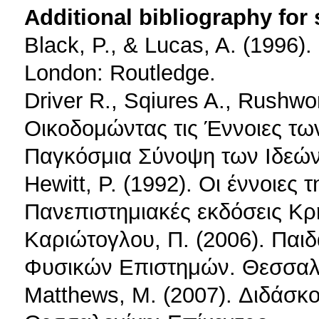
Additional bibliography for
Black, P., & Lucas, A. (1996).
London: Routledge.
Driver R., Sqiures A., Rushwo
Οικοδομώντας τις Έννοιες τ
Παγκόσμια Σύνοψη των Ιδεώ
Hewitt, P. (1992). Οι έννοιες 
Πανεπιστημιακές εκδόσεις Κρ
Καριώτογλου, Π. (2006). Παι
Φυσικών Επιστημών. Θεσσαλ
Matthews, M. (2007). Διδάσκο