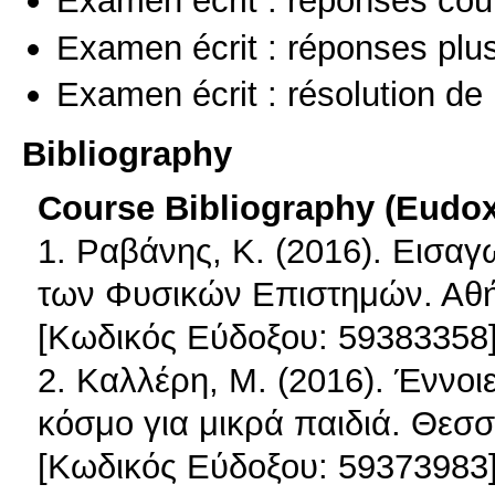
Examen écrit : réponses cou
Examen écrit : réponses plu
Examen écrit : résolution d
Bibliography
Course Bibliography (Eudo
1. Ραβάνης, Κ. (2016). Εισαγ
των Φυσικών Επιστημών. Αθή
[Κωδικός Εύδοξου: 59383358
2. Καλλέρη, Μ. (2016). Έννοι
κόσμο για μικρά παιδιά. Θεσσ
[Κωδικός Εύδοξου: 59373983