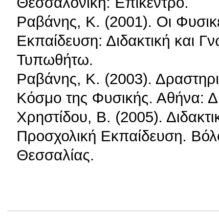
Θεσσαλονίκη: Επίκεντρο.
Ραβάνης, Κ. (2001). Οι Φυσι
Εκπαίδευση: Διδακτική και Γ
Τυπωθήτω.
Ραβάνης, Κ. (2003). Δραστηρι
Κόσμο της Φυσικής. Αθήνα: Δ
Χρηστίδου, Β. (2005). Διδακ
Προσχολική Εκπαίδευση. Βόλ
Θεσσαλίας.