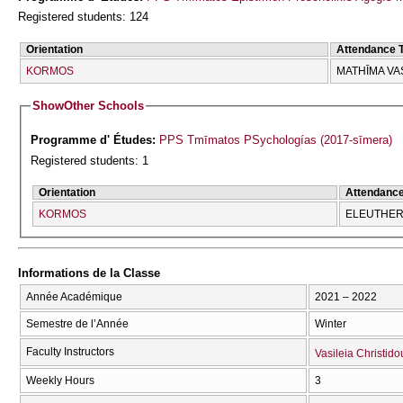
Registered students: 124
Orientation
Attendance 
KORMOS
MATHĪMA VA
Show
Other Schools
Programme d' Études:
PPS Tmīmatos PSychologías (2017-sīmera)
Registered students: 1
Orientation
Attendanc
KORMOS
ELEUTHERĪ
Informations de la Classe
Année Académique
2021 – 2022
Semestre de l’Année
Winter
Faculty Instructors
Vasileia Christido
Weekly Hours
3