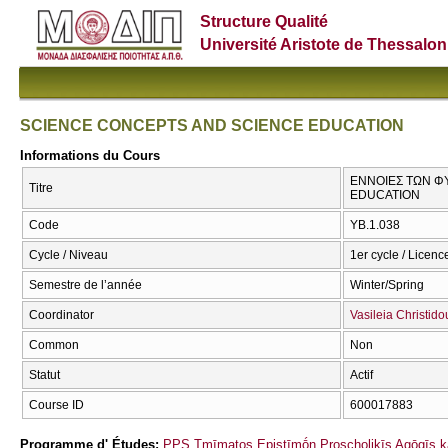
Structure Qualité
Université Aristote de Thessalon
SCIENCE CONCEPTS AND SCIENCE EDUCATION
Informations du Cours
ΕΝΝΟΙΕΣ ΤΩΝ ΦΥ
Titre
EDUCATION
Code
ΥΒ.1.038
Cycle / Niveau
1er cycle / Licenc
Semestre de l’année
Winter/Spring
Coordinator
Vasileia Christido
Common
Non
Statut
Actif
Course ID
600017883
Programme d' Études:
PPS Tmīmatos Epistīmṓn Proscholikīs Agōgīs ka