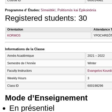
Course ID
600014982
Programme d' Études:
Sīmeiōtikī, Politismós kai Epikoinōnía
Registered students: 30
Orientation
Attendance 
KORMOS
YPOCΗREŌT
Informations de la Classe
Année Académique
2021 – 2022
Semestre de l’Année
Winter
Faculty Instructors
Evangelos Kourdi
Weekly Hours
3
Class ID
600198296
Mode d’Enseignement
En présentiel