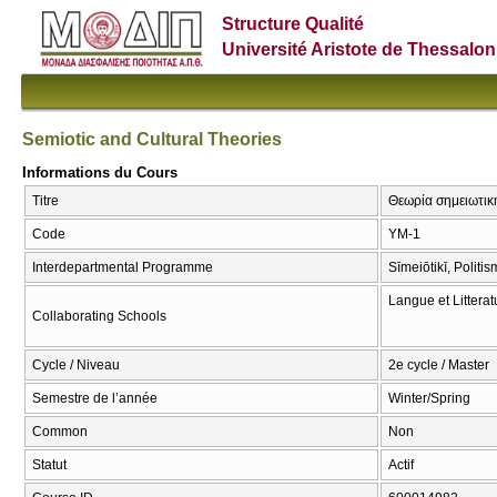
Structure Qualité
Université Aristote de Thessalon
Semiotic and Cultural Theories
Informations du Cours
Titre
Θεωρία σημειωτική
Code
ΥΜ-1
Interdepartmental Programme
Sīmeiōtikī, Politi
Langue et Littera
Collaborating Schools
Cycle / Niveau
2e cycle / Master
Semestre de l’année
Winter/Spring
Common
Non
Statut
Actif