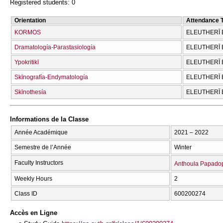
Registered students: 0
Orientation
Attendance 
KORMOS
ELEUTHERĪ 
Dramatología-Parastasiología
ELEUTHERĪ 
Ypokritikī
ELEUTHERĪ 
Skīnografía-Endymatología
ELEUTHERĪ 
Skīnothesía
ELEUTHERĪ 
Informations de la Classe
Année Académique
2021 – 2022
Semestre de l’Année
Winter
Faculty Instructors
Anthoula Papado
Weekly Hours
2
Class ID
600200274
Accès en Ligne