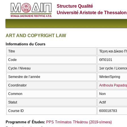
Structure Qualité
Université Aristote de Thessalon
ART AND COPYRIGHT LAW
Informations du Cours
Titre
Τέχνη και Δίκαιο
Code
ΘΠ0101
Cycle / Niveau
1er cycle / Licenc
Semestre de l’année
Winter/Spring
Coordinator
Anthoula Papado
Common
Non
Statut
Actif
Course ID
600018783
Programme d' Études:
PPS Tmīmatos THeátrou (2019-sīmera)