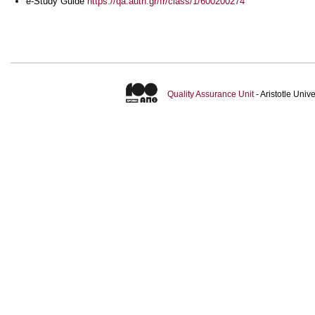
e-Study Guide
https://qa.auth.gr/fr/class/1/600200274
Quality Assurance Unit
- Aristotle Uni