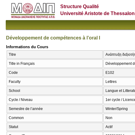
Structure Qualité
Université Aristote de Thessalon
Développement de compétences à l’oral I
Informations du Cours
Titre
Ανάπτυξη δεξιοτή
Title in Français
Développement de
Code
Ε102
Faculty
Lettres
School
Langue et Littera
Cycle / Niveau
1er cycle / Licence
Semestre de l’année
Winter/Spring
Common
Non
Statut
Actif