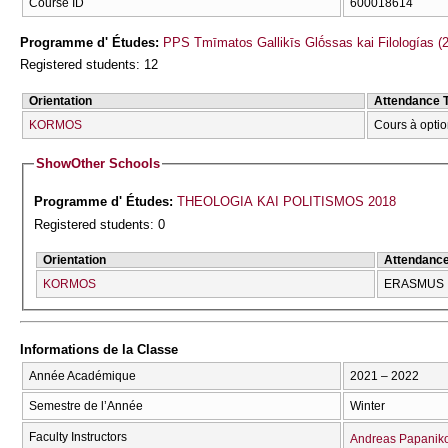
Course ID
600018614
Programme d' Études:
PPS Tmīmatos Gallikīs Glṓssas kai Filologías (2
Registered students: 12
Orientation
Attendance 
KORMOS
Cours à optio
Show
Other Schools
Programme d' Études:
THEOLOGIA KAI POLITISMOS 2018
Registered students: 0
Orientation
Attendanc
KORMOS
ERASMUS
Informations de la Classe
Année Académique
2021 – 2022
Semestre de l’Année
Winter
Faculty Instructors
Andreas Papanik