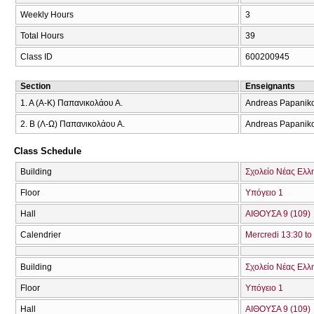
Weekly Hours
3
Total Hours
39
Class ID
600200945
Section
Enseignants
1. Α (Α-Κ) Παπανικολάου Α.
Andreas Papanik
2. Β (Λ-Ω) Παπανικολάου Α.
Andreas Papanik
Class Schedule
Building
Σχολείο Νέας Ελλ
Floor
Υπόγειο 1
Hall
ΑΙΘΟΥΣΑ 9 (109)
Calendrier
Mercredi 13:30 to
Building
Σχολείο Νέας Ελλ
Floor
Υπόγειο 1
Hall
ΑΙΘΟΥΣΑ 9 (109)