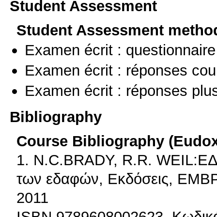
Student Assessment
Student Assessment metho
Examen écrit : questionnaire
Examen écrit : réponses cou
Examen écrit : réponses plu
Bibliography
Course Bibliography (Eudo
1. N.C.BRADY, R.R. WEIL:ΕΔΑ
των εδαφών, Εκδόσεις, ΕΜ
2011
ISBN 9789608002623, Κωδικό