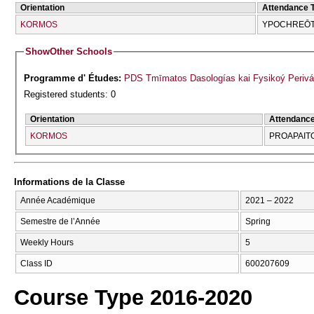
Orientation
Attendance 
KORMOS
YPOCΗREŌT
Show
Other Schools
Programme d' Études:
PDS Tmīmatos Dasologías kai Fysikoý Perivá
Registered students: 0
Orientation
Attendanc
KORMOS
PROAPAI
Informations de la Classe
Année Académique
2021 – 2022
Semestre de l’Année
Spring
Weekly Hours
5
Class ID
600207609
Course Type 2016-2020