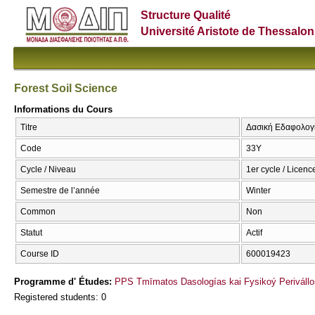
Structure Qualité
Université Aristote de Thessalon
Forest Soil Science
Informations du Cours
Titre
Δασική Εδαφολογία
Code
33Υ
Cycle / Niveau
1er cycle / Licenc
Semestre de l’année
Winter
Common
Non
Statut
Actif
Course ID
600019423
Programme d' Études:
PPS Tmīmatos Dasologías kai Fysikoý Perivállo
Registered students: 0