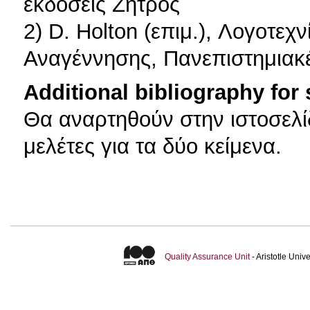
εκδόσεις Ζήτρος
2) D. Holton (επιμ.), Λογοτεχ
Αναγέννησης, Πανεπιστημιακ
Additional bibliography for
Θα αναρτηθούν στην ιστοσελί
μελέτες για τα δύο κείμενα.
Quality Assurance Unit
- Aristotle Uni