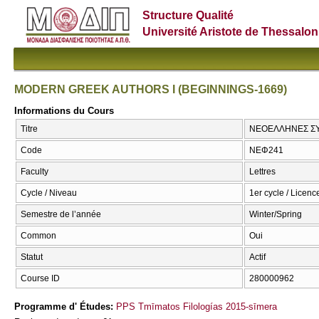
Structure Qualité
Université Aristote de Thessalon
MODERN GREEK AUTHORS I (BEGINNINGS-1669)
Informations du Cours
Titre
ΝΕΟΕΛΛΗΝΕΣ ΣΥΓ
Code
ΝΕΦ241
Faculty
Lettres
Cycle / Niveau
1er cycle / Licenc
Semestre de l’année
Winter/Spring
Common
Oui
Statut
Actif
Course ID
280000962
Programme d' Études:
PPS Tmīmatos Filologías 2015-sīmera