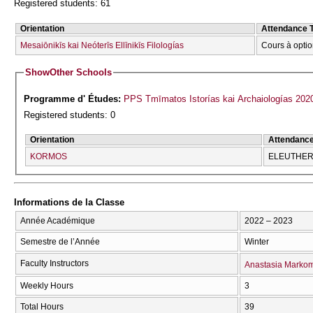
Registered students: 61
Orientation
Attendance 
Mesaiōnikīs kai Neóterīs Ellīnikīs Filologías
Cours à optio
Show
Other Schools
Programme d' Études:
PPS Tmīmatos Istorías kai Archaiologías 202
Registered students: 0
Orientation
Attendanc
KORMOS
ELEUTHERĪ
Informations de la Classe
Année Académique
2022 – 2023
Semestre de l’Année
Winter
Faculty Instructors
Anastasia Markom
Weekly Hours
3
Total Hours
39