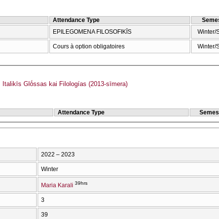
Attendance Type
Semes
EPILEGOMENA FILOSOFIKĪS
Winter/
Cours à option obligatoires
Winter/
talikīs Glṓssas kai Filologías (2013-sīmera)
Attendance Type
Semes
2022 – 2023
Winter
39hrs
Maria Karali
3
39