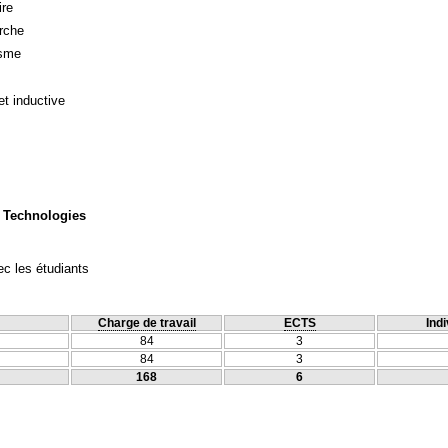
ire
rche
isme
et inductive
 Technologies
c les étudiants
Charge de travail
ECTS
Indi
84
3
84
3
168
6