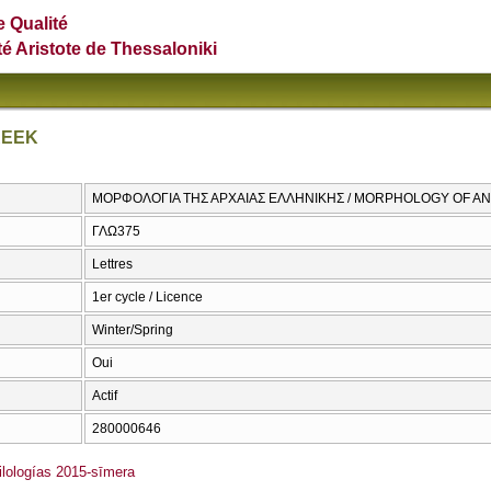
e Qualité
té Aristote de Thessaloniki
REEK
ΜΟΡΦΟΛΟΓΙΑ ΤΗΣ ΑΡΧΑΙΑΣ ΕΛΛΗΝΙΚΗΣ / MORPHOLOGY OF A
ΓΛΩ375
Lettres
1er cycle / Licence
Winter/Spring
Oui
Actif
280000646
lologías 2015-sīmera