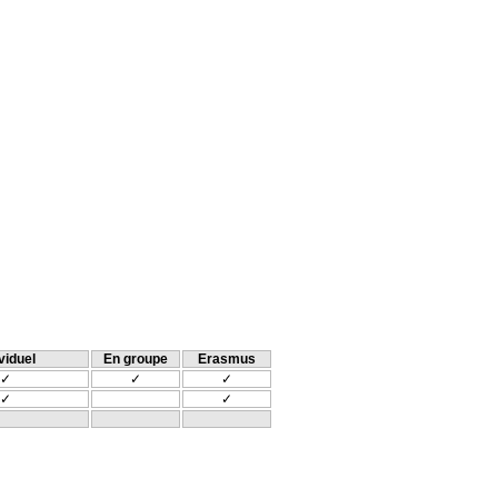
viduel
En groupe
Erasmus
✓
✓
✓
✓
✓