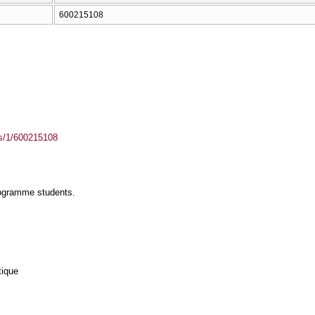
600215108
ass/1/600215108
rogramme students.
tique