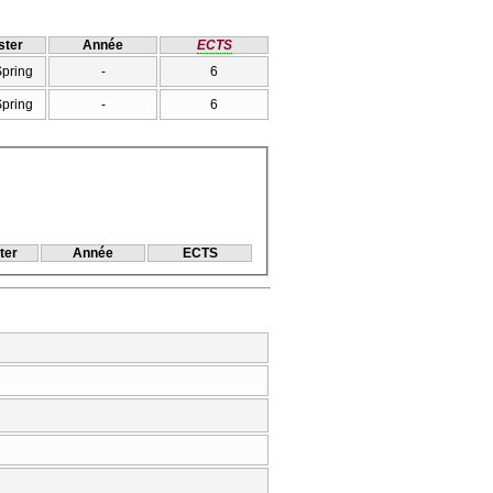
ter
Année
ECTS
Spring
-
6
Spring
-
6
ter
Année
ECTS