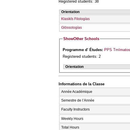
Registered students: 38
Orientation
Klasikīs Filologías
Glōssologías
Show
Other Schools
Programme d' Études:
PPS Tmīmatos I
Registered students: 2
Orientation
Informations de la Classe
Année Académique
Semestre de l’Année
Faculty Instructors
Weekly Hours
Total Hours