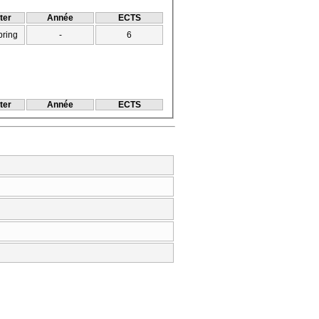
ter
Année
ECTS
pring
-
6
ter
Année
ECTS