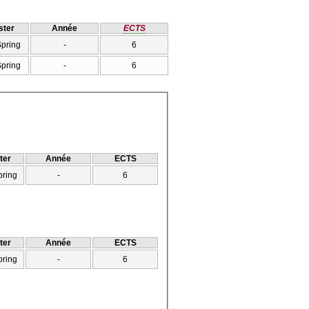
ter
Année
ECTS
Spring
-
6
Spring
-
6
ter
Année
ECTS
pring
-
6
ter
Année
ECTS
pring
-
6