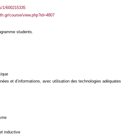
ass/1/600215335
auth.gr/course/view.php?id=4807
rogramme students.
tique
ées et d’informations, avec utilisation des technologies adéquates
isme
et inductive