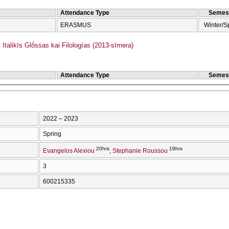
Attendance Type
Semes
ERASMUS
Winter/S
talikīs Glṓssas kai Filologías (2013-sīmera)
Attendance Type
Semes
2022 – 2023
Spring
20hrs
19hrs
Evangelos Alexiou
Stephanie Roussou
3
600215335