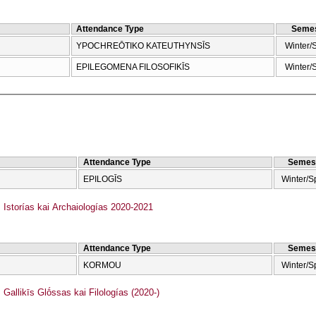
Attendance Type
Semes
YPOCΗREŌTIKO KATEUTHYNSĪS
Winter/
EPILEGOMENA FILOSOFIKĪS
Winter/
Attendance Type
Semes
EPILOGĪS
Winter/S
storías kai Archaiologías 2020-2021
Attendance Type
Semes
KORMOU
Winter/S
allikīs Glṓssas kai Filologías (2020-)