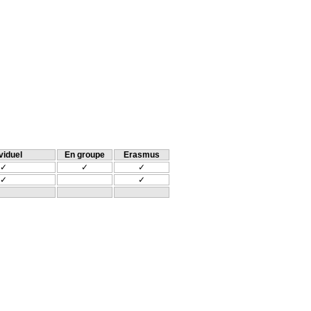
viduel
En groupe
Erasmus
✓
✓
✓
✓
✓