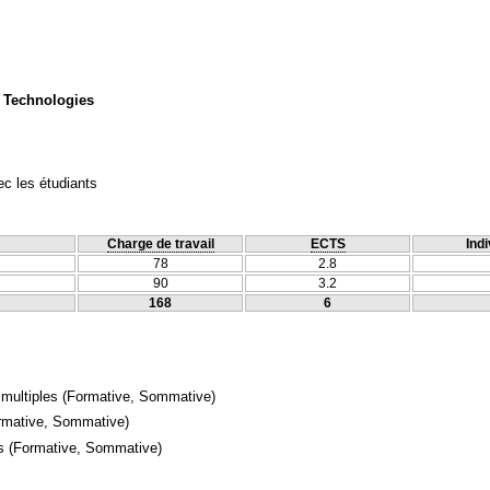
 Technologies
c les étudiants
Charge de travail
ECTS
Indi
78
2.8
90
3.2
168
6
 multiples
(Formative, Sommative)
rmative, Sommative)
s
(Formative, Sommative)