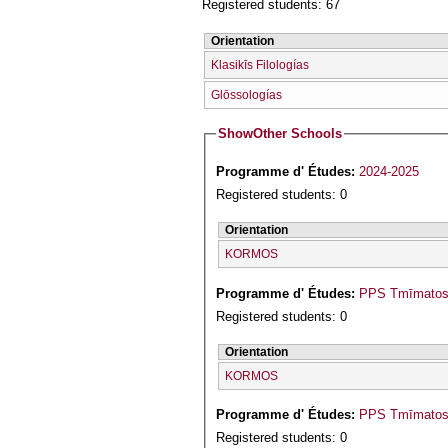
Registered students: 67
Orientation
Klasikīs Filologías
Glōssologías
Show
Other Schools
Programme d' Études:
2024-2025
Registered students: 0
Orientation
KORMOS
Programme d' Études:
PPS Tmīmatos I
Registered students: 0
Orientation
KORMOS
Programme d' Études:
PPS Tmīmatos G
Registered students: 0