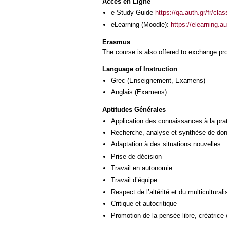
Accès en Ligne
e-Study Guide
https://qa.auth.gr/fr/cl
eLearning (Moodle):
https://elearning.
Erasmus
The course is also offered to exchange p
Language of Instruction
Grec
(Enseignement, Examens)
Anglais
(Examens)
Aptitudes Générales
Application des connaissances à la pra
Recherche, analyse et synthèse de donn
Adaptation à des situations nouvelles
Prise de décision
Travail en autonomie
Travail d’équipe
Respect de l’altérité et du multicultural
Critique et autocritique
Promotion de la pensée libre, créatrice 