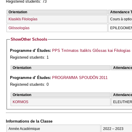
Registered students: 73
Orientation
Attendance 
Klasikīs Filologías
Cours à optio
Glōssologías
EPILEGOMEN
Show
Other Schools
Programme d' Études:
PPS Tmīmatos Italikīs Glṓssas kai Filologías
Registered students: 1
Orientation
Attendanc
Programme d' Études:
PROGRAMMA SPOUDŌN 2011
Registered students: 0
Orientation
Attendanc
KORMOS
ELEUTHERĪ
Informations de la Classe
Année Académique
2022 – 2023