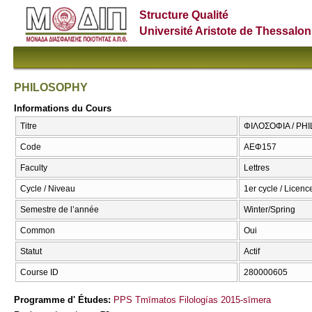
Structure Qualité
Université Aristote de Thessalon
PHILOSOPHY
Informations du Cours
Titre
ΦΙΛΟΣΟΦΙΑ / PH
Code
ΑΕΦ157
Faculty
Lettres
Cycle / Niveau
1er cycle / Licenc
Semestre de l’année
Winter/Spring
Common
Oui
Statut
Actif
Course ID
280000605
Programme d' Études:
PPS Tmīmatos Filologías 2015-sīmera